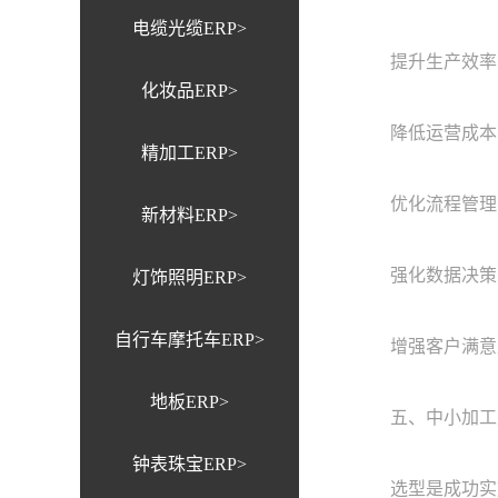
电缆光缆ERP>
提升生产效率：
化妆品ERP>
降低运营成本：
精加工ERP>
优化流程管理： 
新材料ERP>
强化数据决策： 
灯饰照明ERP>
自行车摩托车ERP>
增强客户满意度
地板ERP>
五、中小加工厂
钟表珠宝ERP>
选型是成功实施