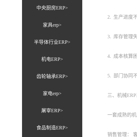
中央厨房ERP>
2. 生产进度不
家具erp>
3. 库存管理失
半导体行业ERP>
4. 成本核算困
机电ERP>
5. 部门协同不
齿轮轴承ERP>
家电erp>
三、机械ERP
屠宰ERP>
一套成熟的机械
食品制造ERP>
销售管理： 客