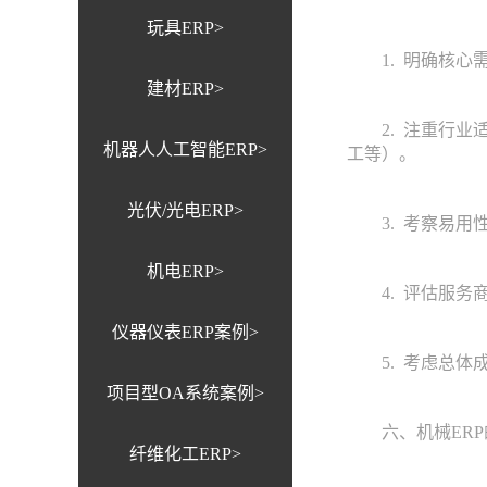
玩具ERP>
1. 明确核心需
建材ERP>
2. 注重行业适
机器人人工智能ERP>
工等）。
光伏/光电ERP>
3. 考察易用性
机电ERP>
4. 评估服务商
仪器仪表ERP案例>
5. 考虑总体成
项目型OA系统案例>
六、机械ERP
纤维化工ERP>