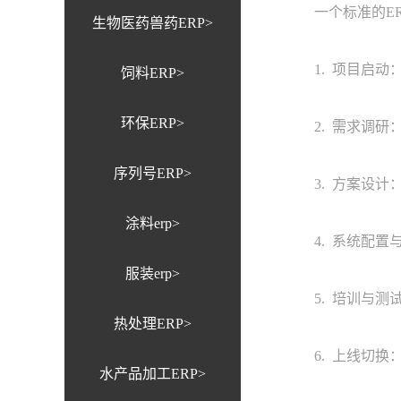
一个标准的ER
生物医药兽药ERP>
1. 项目启动：
饲料ERP>
环保ERP>
2. 需求调研：
序列号ERP>
3. 方案设计：
涂料erp>
4. 系统配置与
服装erp>
5. 培训与测试
热处理ERP>
6. 上线切换：
水产品加工ERP>