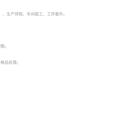
）、生产排程、车间报工、工序委外。
预警。
合格品处理。