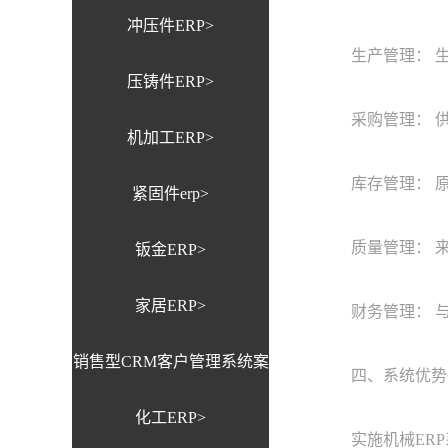
冲压件ERP>
生产管理： 生
压铸件ERP>
采购管理： 供
机加工ERP>
库存管理： 原
紧固件erp>
质量管理： 来料
钣金ERP>
家居ERP>
财务管理： 与
销售型CRM客户管理系统案
四、系统优势
化工ERP>
例>
实施机械ERP