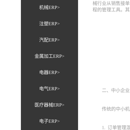
械行业从销售接单
机械ERP>
程的管理工具。其
注塑ERP>
汽配ERP>
金属加工ERP>
电器ERP>
电气ERP>
二、中小企业亟
医疗器械ERP>
传统的中小机械
电子ERP>
1. 订单管理混