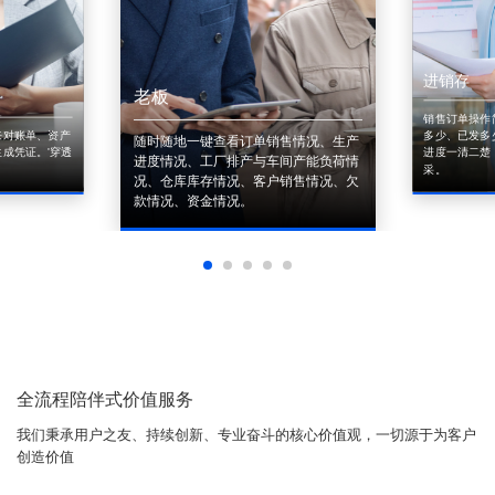
进销存
老板
销售订单操作
来对账单、资产
多少、已发多
随时随地一键查看订单销售情况、生产
成凭证。'穿透
进度一清二楚
进度情况、工厂排产与车间产能负荷情
采。
况、仓库库存情况、客户销售情况、欠
款情况、资金情况。
全流程陪伴式价值服务
我们秉承用户之友、持续创新、专业奋斗的核心价值观，一切源于为客户
创造价值