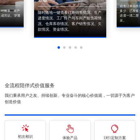
销售订单操作
来对账单、资产
多少、已发多
随时随地一键查看订单销售情况、生产
成凭证。'穿透
进度一清二楚
进度情况、工厂排产与车间产能负荷情
采。
况、仓库库存情况、客户销售情况、欠
款情况、资金情况。
全流程陪伴式价值服务
我们秉承用户之友、持续创新、专业奋斗的核心价值观，一切源于为客户
创造价值
初次相识
体验产品
1对1定制方案