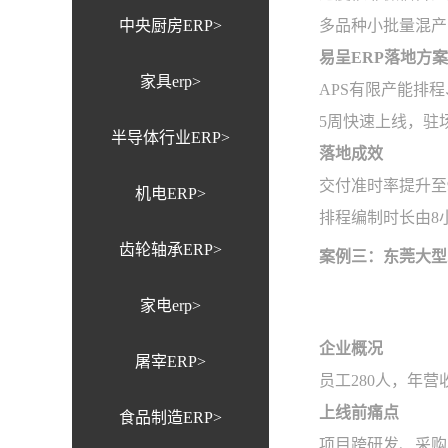
中央厨房ERP>
多品种小批量混产
易呈ERP落地方案
家具erp>
APS有限产能排
5周快速上线，驻
半导体行业ERP>
落地成效
交付准时率提升至9
机电ERP>
排程编制时长由8
齿轮轴承ERP>
案例三：东莞大型
家电erp>
企业概况
屠宰ERP>
员工280人，年
上线前痛点
食品制造ERP>
项目跨研发、采购