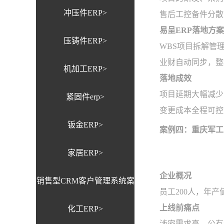
冲压件ERP>
售后工控备件分散
易呈ERP落地方案
压铸件ERP>
WBS项目拆解管
业财自动同步，整
机加工ERP>
落地成效
项目延期大幅减少
紧固件erp>
变更成本全程可控
钣金ERP>
案例四：重庆军工
家居ERP>
企业概况
销售型CRM客户管理系统案
员工200人，年
上线前痛点
化工ERP>
例>
涉密需求高，公有