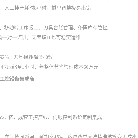
，人工排产耗时8小时，插单调整极易出错
程、移动端工序报工、刀具台账管理、条码库存管控
场一对一培训，无专职IT也可稳定运维
2%，刀具损耗降低40%
小时压缩至1小时，年整体节省管理成本60万元
工控设备集成商
营收2.1亿，成套工控产线、伺服控制系统定制集成
、车间协同断层，延期率45%；客户改单无法精准核算变更成本