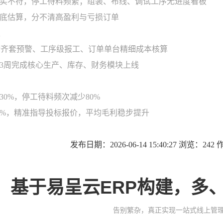
实不符，停工待料频繁；组装、布线、调试工序无进度看板
底估算，分不清高盈利与亏损订单
P齐套预警、工序级报工、订单单台精细成本核算
3周完成核心生产、库存、财务模块上线
30%，停工待料频次减少80%
8%，精准指导投标报价，平均毛利稳步提升
发布日期：2026-06-14 15:40:27 浏览：24
基于易呈云ERP构建，多
告别繁杂，真正实现一站式线上管