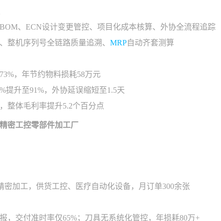
BOM、ECN设计变更管控、项目化成本核算、外协全流程追踪
、整机序列号全链路质量追溯、
MRP
自动齐套测算
73%，年节约物料损耗58万元
%提升至91%，外协延误缩短至1.5天
，整体毛利率提升5.2个百分点
精密工控零部件加工厂
C精密加工，供货工控、医疗自动化设备，月订单300余张
报，交付准时率仅65%；刀具无系统化管控，年损耗80万+