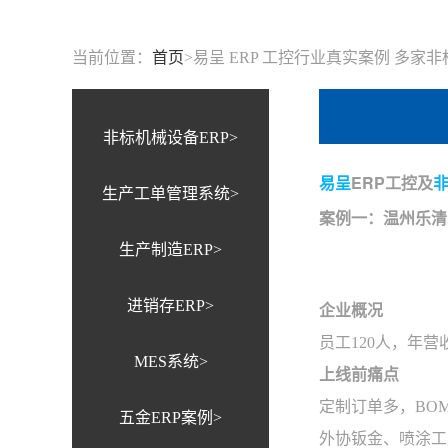
当前位置：
首页
>
易呈 ERP 工控行业真实案例 多家
非标机械设备ERP>
易呈
ERP工控及
生产工单管理系统>
案例一：温州乐清
生产制造ERP>
进销存ERP>
企业概况
员工120人，年
MES系统>
上线前痛点
定制订单多，BO
五金ERP案例>
外协钣金、喷涂工