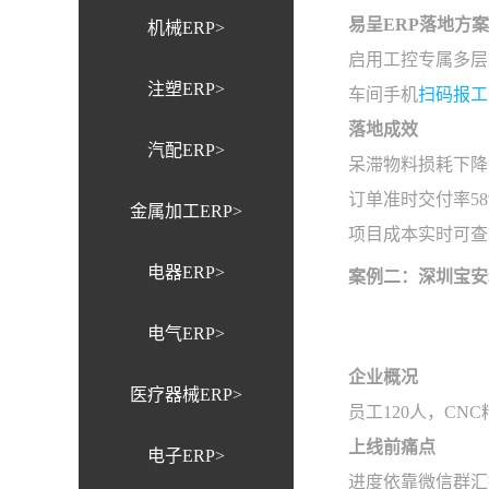
易呈ERP落地方案
机械ERP>
启用工控专属多层
注塑ERP>
车间手机
扫码报工
落地成效
汽配ERP>
呆滞物料损耗下降
订单准时交付率58
金属加工ERP>
项目成本实时可查
电器ERP>
案例二：深圳宝安
电气ERP>
企业概况
医疗器械ERP>
员工120人，CN
上线前痛点
电子ERP>
进度依靠微信群汇