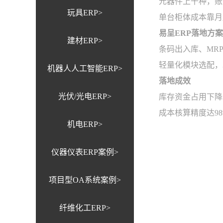
元器件上千种，账
玩具ERP>
单台柜体成本靠月
易呈ERP落地方案
建材ERP>
条码出入库、MR
轻量化模块选配，
机器人人工智能ERP>
落地成效
光伏/光电ERP>
库存资金占用下降
成本核算精度达9
机电ERP>
仪器仪表ERP案例>
项目型OA系统案例>
纤维化工ERP>