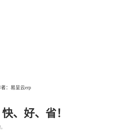
2 作者：易呈云erp
、快、好、省！
理。