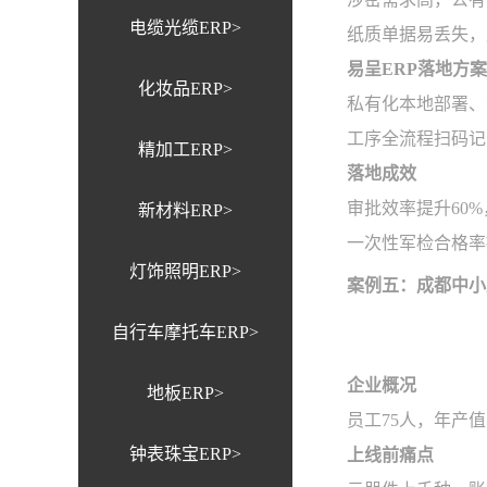
电缆光缆ERP>
纸质单据易丢失，
易呈ERP落地方案
化妆品ERP>
私有化本地部署、
工序全流程扫码记
精加工ERP>
落地成效
审批效率提升60
新材料ERP>
一次性军检合格率
灯饰照明ERP>
案例五：成都中小
自行车摩托车ERP>
企业概况
地板ERP>
员工75人，年产值
钟表珠宝ERP>
上线前痛点