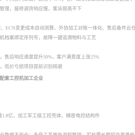
管理，报修调货响应慢，客诉居高不下
理、ECN变更成本自动测算、外协加工对账一体化、售后备件云
机档案绑定序列号，故障一键追溯物料与工艺
，售后响应速度提升50%，客户满意度上涨25%
，低价亏损项目提前识别规避
配套工控机加工企业
产值1.8亿，加工军工级工控壳体、精密电控结构件
云数据不安全；多级工艺审批流程繁琐；军检需长期留存质量档