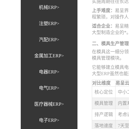
实施周期往往长达
机械ERP>
上手难度：
易呈界
程繁琐，对操作人
注塑ERP>
适合企业：
易呈精
大型制造企业的*
汽配ERP>
二、模具生产管理
在模具这一细分领
金属加工ERP>
模具管理模块。
它能够建立模具电
电器ERP>
大型ERP虽然也
对比维度
易呈云
电气ERP>
核心定位
中小
模具管理
内置
医疗器械ERP>
排产逻辑
考虑
电子ERP>
落地速度
7天至