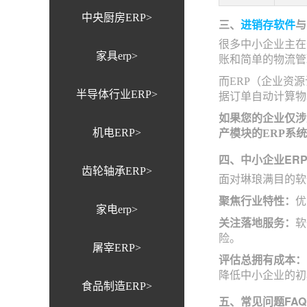
中央厨房ERP>
三、
进销存软件
与
很多中小企业主在
家具erp>
账和简单的物流管
而ERP（企业资
半导体行业ERP>
据订单自动计算物
如果您的企业仅涉
机电ERP>
产模块的ERP系
四、中小企业ER
齿轮轴承ERP>
面对琳琅满目的软
聚焦行业特性：
优
家电erp>
关注落地服务：
软
险。
屠宰ERP>
评估总拥有成本：
降低中小企业的初
食品制造ERP>
五、常见问题FAQ