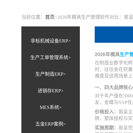
当前位置：
首页
>
2026年模具生产管理软件对比：易呈 vs 
非标机械设备ERP>
2026年模具
生产
生产工单管理系统>
在制造业数字化转
时，往往会在轻量
生产制造ERP>
难度及适用场景上
一、四大品牌核心
进销存ERP>
对于年产值在50
友、金蝶与SAP
MES系统>
价格投入：
易呈主
牌，整体授权与实
五金ERP案例>
实施周期：
易呈凭