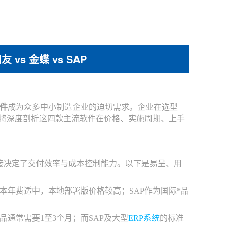
vs 金蝶 vs SAP
件
成为众多中小制造企业的迫切需求。企业在选型
文将深度剖析这四款主流软件在价格、实施周期、上手
直接决定了交付效率与成本控制能力。以下是易呈、用
本年费适中，本地部署版价格较高；SAP作为国际*品
通常需要1至3个月；而SAP及大型
ERP系统
的标准