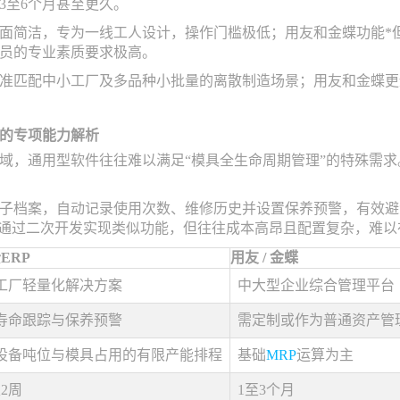
3至6个月甚至更久。
面简洁，专为一线工人设计，操作门槛极低；用友和金蝶功能*
员的专业素质要求极高。
准匹配中小工厂及多品种小批量的离散制造场景；用友和金蝶更
。
的专项能力解析
域，通用型软件往往难以满足“模具全生命周期管理”的特殊需
子档案，自动记录使用次数、维修历史并设置保养预警，有效避
能通过二次开发实现类似功能，但往往成本高昂且配置复杂，难
ERP
用友 / 金蝶
工厂轻量化解决方案
中大型企业综合管理平台
寿命跟踪与保养预警
需定制或作为普通资产管
设备吨位与模具占用的有限产能排程
基础
MRP
运算为主
2周
1至3个月