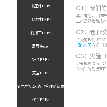
Q1：我们
冲压件ERP>
非常有必要。随着
压铸件ERP>
生产透明化和成本
Q2：老旧
机加工ERP>
主流的现代化ERP
扫码报工
方式，同
紧固件erp>
Q3：实施
钣金ERP>
只要规划得当，影
在极短的割接窗口
家居ERP>
销售型CRM客户管理系统案
化工ERP>
例>