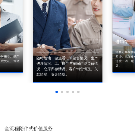
进销存
老板
销售订单操作
来对账单、资产
多少、已发多
随时随地一键查看订单销售情况、生产
成凭证。'穿透
进度一清二楚
进度情况、工厂排产与车间产能负荷情
采。
况、仓库库存情况、客户销售情况、欠
款情况、资金情况。
全流程陪伴式价值服务