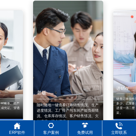
进销存
老板
销售订单操作
来对账单、资产
多少、已发多
随时随地一键查看订单销售情况、生产
成凭证。'穿透
进度一清二楚
进度情况、工厂排产与车间产能负荷情
采。
况、仓库库存情况、客户销售情况、欠
款情况、资金情况。
ERP软件
客户案例
免费试用
立即联系