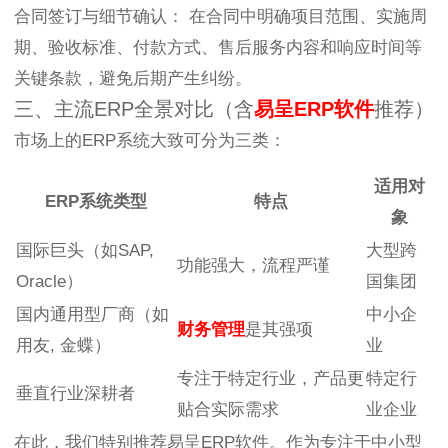
合同签订与细节确认： 在合同中明确项目范围、实施周
期、验收标准、付款方式、售后服务内容和响应时间等
关键条款，避免后期产生纠纷。
三、主流ERP全景对比（含
易呈
ERP软件
推荐）
市场上的ERP系统大致可分为三类：
适用对
ERP系统类型
特点
象
国际巨头（如SAP,
大型跨
功能强大，流程严谨
Oracle）
国集团
国内通用型厂商（如
中小企
财务管理
是其强项
用友, 金蝶）
业
专注于特定行业，产品更
特定行
垂直行业深耕者
贴合实际需求
业企业
在此，我们特别推荐易呈ERP软件。作为专注于中小型