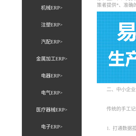
策者提供*、准确
机械ERP>
注塑ERP>
汽配ERP>
金属加工ERP>
电器ERP>
二、中小企业
电气ERP>
传统的手工记账
医疗器械ERP>
电子ERP>
1. 打通数据孤