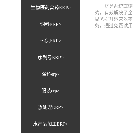
财务系统ERP软
生物医药兽药ERP>
势，有效解决了企
显著提升运营效率
饲料ERP>
务，通过免费试用
环保ERP>
序列号ERP>
涂料erp>
服装erp>
热处理ERP>
水产品加工ERP>