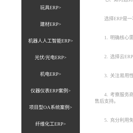
玩具ERP>
选择ERP是一
建材ERP>
1. 明确核心需
机器人人工智能ERP>
2. 选择云ER
光伏/光电ERP>
机电ERP>
3. 关注易用性
仪器仪表ERP案例>
4. 考察服务商
售后支持。
项目型OA系统案例>
5. 充分利用免
纤维化工ERP>