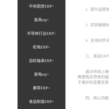
中央厨房ERP>
2. 提升运营效
家具erp>
3. 实现精细化
半导体行业ERP>
4. 支持科学决
机电ERP>
三、易呈ERP软
齿轮轴承ERP>
面对市场上琳琅满
家电erp>
無需购买昂贵的服
于维护的显著优势
屠宰ERP>
四、核心功能
食品制造ERP>