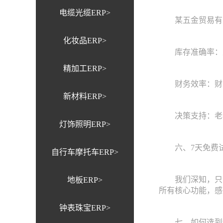
电缆光缆ERP>
某五金贸易有限
化妆品ERP>
库存准确率：从原
精加工ERP>
财务效率：财务人
新材料ERP>
决策支持：老板可以
灯饰照明ERP>
六、7天免费试
自行车摩托车ERP>
我们深知，只有親
地板ERP>
所有核心功能，感
钟表珠宝ERP>
七、如何选到适