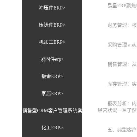
易呈ERP聚焦中
冲压件ERP>
压铸件ERP>
财务管理：核心
机加工ERP>
采购管理 a 从
紧固件erp>
销售管理：从销
钣金ERP>
库存管理：实时
家居ERP>
报表分析：内置丰
经营狀況一目了然
销售型CRM客户管理系统案
化工ERP>
例>
五、典型客户