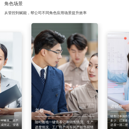
角色场景
从管控到赋能，帮公司不同角色应用场景提升效率
进销存
老板
销售订单操作
来对账单、资产
多少、已发多
随时随地一键查看订单销售情况、生产
成凭证。'穿透
进度一清二楚
进度情况、工厂排产与车间产能负荷情