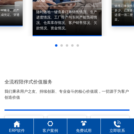
销售订单操作
来对账单、资产
多少、已发多
随时随地一键查看订单销售情况、生产
成凭证。'穿透
进度一清二楚
进度情况、工厂排产与车间产能负荷情
采。
况、仓库库存情况、客户销售情况、欠
款情况、资金情况。
全流程陪伴式价值服务
我们秉承用户之友、持续创新、专业奋斗的核心价值观，一切源于为客户
创造价值
ERP软件
客户案例
免费试用
立即联系
初次相识
体验产品
1对1定制方案