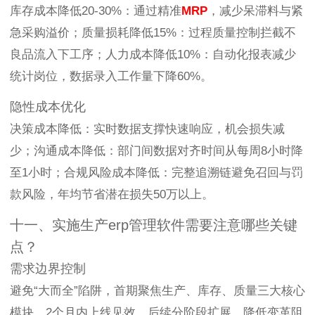
库存成本降低20-30%：通过精准
MRP
，减少呆滞料与紧
急采购溢价；质量损耗降低15%：过程质量控制拦截不
良品流入下工序；人力成本降低10%：自动化报表减少
统计岗位，数据录入工作量下降60%。
隐性成本优化
决策成本降低：实时数据支撑快速响应，机会损失减
少；沟通成本降低：部门间数据对齐时间从每周8小时降
至1小时；合规风险成本降低：完整追溯链避免召回与罚
款风险，年均节省潜在损失50万以上。
十一、实施生产erp管理软件需要注意哪些关键
点？
需求边界控制
避免“大而全”陷阱，首期聚焦生产、库存、质量三大核心
模块，2个月内上线见效。后续分阶段扩展，降低变革阻