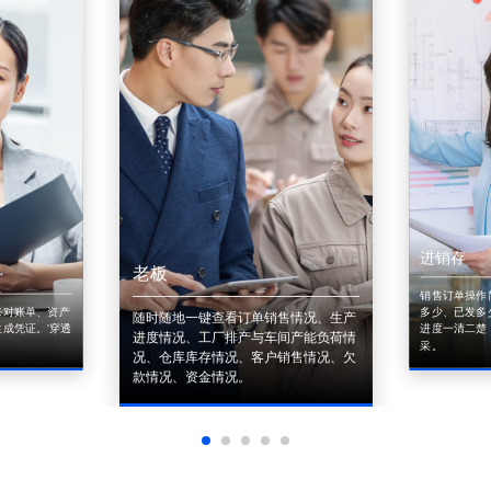
进销存
老板
销售订单操作
来对账单、资产
多少、已发多
随时随地一键查看订单销售情况、生产
成凭证。'穿透
进度一清二楚
进度情况、工厂排产与车间产能负荷情
采。
况、仓库库存情况、客户销售情况、欠
款情况、资金情况。