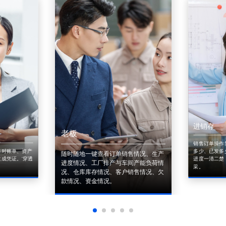
进销存
老板
销售订单操作
来对账单、资产
多少、已发多
随时随地一键查看订单销售情况、生产
成凭证。'穿透
进度一清二楚
进度情况、工厂排产与车间产能负荷情
采。
况、仓库库存情况、客户销售情况、欠
款情况、资金情况。