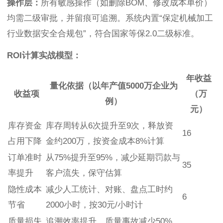
操作层：
所有敏感操作（如删除BOM、修改成本单价）
均需二级审批，并留痕可追溯。系统内置“保定机械加工
行业数据安全合规包”，符合国家等保2.0二级标准。
ROI计算实战模型：
年收益
量化依据（以年产值5000万企业为
收益项
（万
例）
元）
库存资金
库存周转从6次提升至9次，释放资
16
占用下降
金约200万，按资金成本8%计算
订单准时
从75%提升至95%，减少延期罚款与
35
率提升
客户流失，保守估算
隐性成本
减少人工统计、对账、盘点工时约
6
节省
2000小时，按30元/小时计
质量损失
追溯效率提升，质量事故减少50%，