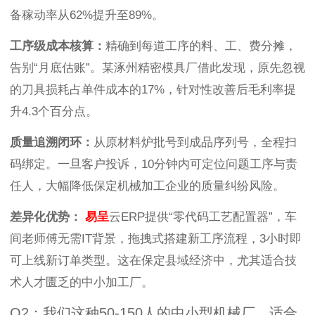
备稼动率从62%提升至89%。
工序级成本核算：
精确到每道工序的料、工、费分摊，
告别“月底估账”。某涿州精密模具厂借此发现，原先忽视
的刀具损耗占单件成本的17%，针对性改善后毛利率提
升4.3个百分点。
质量追溯闭环：
从原材料炉批号到成品序列号，全程扫
码绑定。一旦客户投诉，10分钟内可定位问题工序与责
任人，大幅降低保定机械加工企业的质量纠纷风险。
差异化优势：
易呈
云ERP提供“零代码工艺配置器”，车
间老师傅无需IT背景，拖拽式搭建新工序流程，3小时即
可上线新订单类型。这在保定县域经济中，尤其适合技
术人才匮乏的中小加工厂。
Q2：我们这种50-150人的中小型机械厂，适合