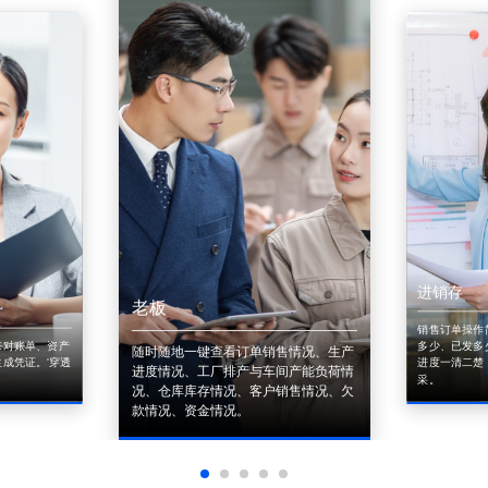
进销存
老板
销售订单操作
来对账单、资产
多少、已发多
随时随地一键查看订单销售情况、生产
成凭证。'穿透
进度一清二楚
进度情况、工厂排产与车间产能负荷情
采。
况、仓库库存情况、客户销售情况、欠
款情况、资金情况。