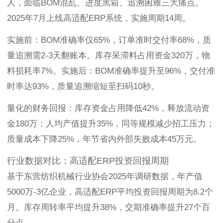
人，面临BOM混乱、进度黑箱、追溯困难三大痛点。
2025年7月上线高适配ERP系统，实施周期14周。
实施前：BOM准确率仅65%，订单准时交付率68%，质
量追溯需2-3天翻账本。库存呆滞料占用资金320万，物
料损耗率7%。实施后：BOM准确率提升至96%，交付准
时率达93%，质量追溯缩短至扫码10秒。
量化的财务回报：库存资金占用降低42%，释放流动资
金180万；人均产值提升35%，同等规模减少招工压力；
质量成本下降25%，年节省内外部失败成本45万元。
行业数据对比：高适配ERP投资回报周期
基于东营纺织机械行业协会2025年调研数据，年产值
5000万-3亿企业，高适配ERP平均投资回报周期为8.2个
月。库存周转率平均提升38%，交期准确率提升27个百
分点。