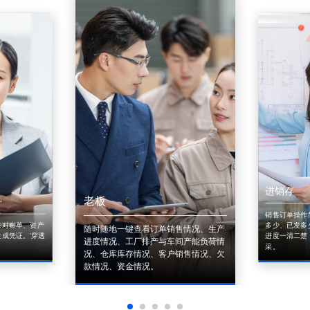
进销存
老板
销售订单操作
来对账单、资产
多少、已发多
随时随地一键查看订单销售情况、生产
成凭证。'穿透
进度一清二楚
进度情况、工厂排产与车间产能负荷情
采。
况、仓库库存情况、客户销售情况、欠
款情况、资金情况。