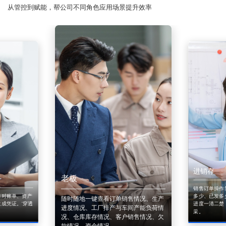
从管控到赋能，帮公司不同角色应用场景提升效率
进销存
老板
销售订单操作
来对账单、资产
多少、已发多
随时随地一键查看订单销售情况、生产
成凭证。'穿透
进度一清二楚
进度情况、工厂排产与车间产能负荷情
采。
况、仓库库存情况、客户销售情况、欠
款情况、资金情况。