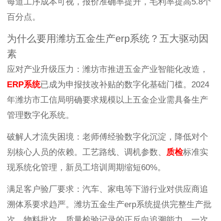
每道工序成本可视，报价准确率提升，毛利率提高5.8个
百分点。
为什么要用潍坊五金生产erp系统？五大驱动因
素
应对产业升级压力：潍坊市推进五金产业智能化改造，
ERP系统
已成为申报技改补贴的数字化基础门槛。2024
年潍坊市工信局明确要求规模以上五金企业需具备生产
管理数字化系统。
破解人才流失困境：老师傅经验数字化沉淀，降低对个
别核心人员的依赖。工艺路线、调机参数、
质检
标准实
现系统化管理，新员工培训周期缩短60%。
满足客户验厂要求：汽车、家电等下游行业对供应商追
溯体系要求趋严。潍坊五金生产erp系统提供完整生产批
次、物料批次、质量检验记录的正反向追溯能力，一次