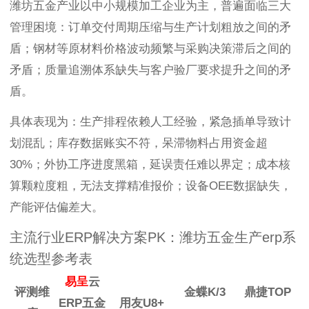
潍坊五金产业以中小规模加工企业为主，普遍面临三大
管理困境：订单交付周期压缩与生产计划粗放之间的矛
盾；钢材等原材料价格波动频繁与采购决策滞后之间的
矛盾；质量追溯体系缺失与客户验厂要求提升之间的矛
盾。
具体表现为：生产排程依赖人工经验，紧急插单导致计
划混乱；库存数据账实不符，呆滞物料占用资金超
30%；外协工序进度黑箱，延误责任难以界定；成本核
算颗粒度粗，无法支撑精准报价；设备OEE数据缺失，
产能评估偏差大。
主流行业ERP解决方案PK：潍坊五金生产erp系
统选型参考表
易呈
云
评测维
金蝶K/3
鼎捷TOP
ERP五金
用友U8+