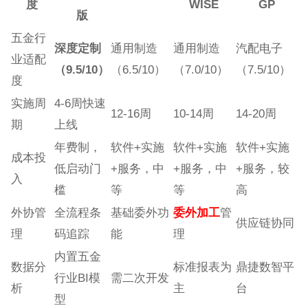
度
WISE
GP
版
五金行
深度定制
通用制造
通用制造
汽配电子
业适配
（9.5/10）
（6.5/10）
（7.0/10）
（7.5/10）
度
实施周
4-6周快速
12-16周
10-14周
14-20周
期
上线
年费制，
软件+实施
软件+实施
软件+实施
成本投
低启动门
+服务，中
+服务，中
+服务，较
入
槛
等
等
高
外协管
全流程条
基础委外功
委外加工
管
供应链协同
理
码追踪
能
理
内置五金
数据分
标准报表为
鼎捷数智平
行业BI模
需二次开发
析
主
台
型