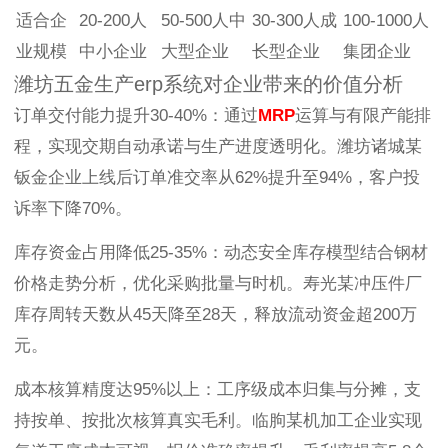
适合企
20-200人
50-500人中
30-300人成
100-1000人
业规模
中小企业
大型企业
长型企业
集团企业
潍坊五金生产erp系统对企业带来的价值分析
订单交付能力提升30-40%：通过
MRP
运算与有限产能排
程，实现交期自动承诺与生产进度透明化。潍坊诸城某
钣金企业上线后订单准交率从62%提升至94%，客户投
诉率下降70%。
库存资金占用降低25-35%：动态安全库存模型结合钢材
价格走势分析，优化采购批量与时机。寿光某冲压件厂
库存周转天数从45天降至28天，释放流动资金超200万
元。
成本核算精度达95%以上：工序级成本归集与分摊，支
持按单、按批次核算真实毛利。临朐某机加工企业实现