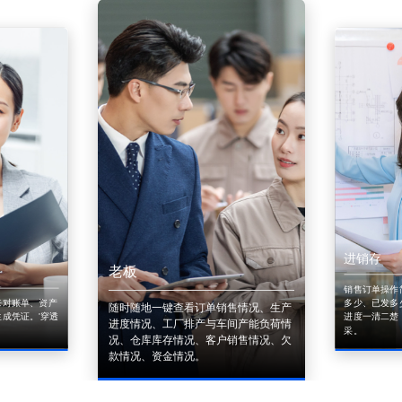
进销存
老板
销售订单操作
来对账单、资产
多少、已发多
随时随地一键查看订单销售情况、生产
成凭证。'穿透
进度一清二楚
进度情况、工厂排产与车间产能负荷情
采。
况、仓库库存情况、客户销售情况、欠
款情况、资金情况。