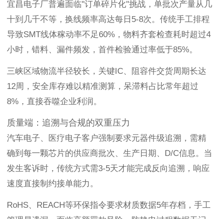
宜昌电子厂普遍面临"订单碎片化"挑战，单批次产量从几
十到几千不等，换线频率高达每日5-8次。传统手工排程
导致SMT线体稼动率不足60%，物料齐套检查耗时超过4
小时，错料、漏件频发，首件检验通过率低于85%。
三峡区域物流半径较长，关键IC、阻容件交货周期长达
12周，安全库存难以精准测算，呆滞料占比常年超过
8%，直接吞噬企业利润。
质量端：追溯与合规的双重压力
汽车电子、医疗电子客户强制要求元器件级追溯，需精
确到每一颗芯片的供应商批次、生产日期、D/C信息。当
发生客诉时，传统方式需3-5天才能完成反向追溯，响应
速度直接制约接单能力。
RoHS、REACH等环保指令要求材质数据5年存档，手工