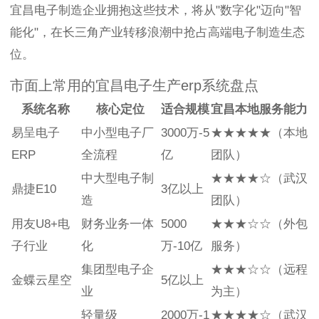
宜昌电子制造企业拥抱这些技术，将从"数字化"迈向"智
能化"，在长三角产业转移浪潮中抢占高端电子制造生态
位。
市面上常用的宜昌电子生产erp系统盘点
系统名称
核心定位
适合规模
宜昌本地服务能力
易呈电子
中小型电子厂
3000万-5
★★★★★（本地
ERP
全流程
亿
团队）
中大型电子制
★★★★☆（武汉
鼎捷E10
3亿以上
造
团队）
用友U8+电
财务业务一体
5000
★★★☆☆（外包
子行业
化
万-10亿
服务）
集团型电子企
★★★☆☆（远程
金蝶云星空
5亿以上
业
为主）
轻量级
2000万-1
★★★★☆（武汉