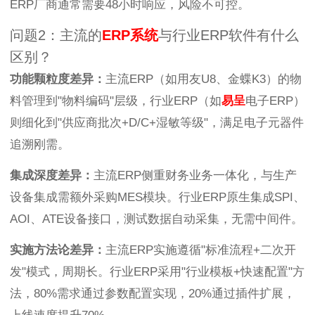
ERP厂商通常需要48小时响应，风险不可控。
问题2：主流的
ERP系统
与行业ERP软件有什么
区别？
功能颗粒度差异：
主流ERP（如用友U8、金蝶K3）的物
料管理到"物料编码"层级，行业ERP（如
易呈
电子ERP）
则细化到"供应商批次+D/C+湿敏等级"，满足电子元器件
追溯刚需。
集成深度差异：
主流ERP侧重财务业务一体化，与生产
设备集成需额外采购MES模块。行业ERP原生集成SPI、
AOI、ATE设备接口，测试数据自动采集，无需中间件。
实施方法论差异：
主流ERP实施遵循"标准流程+二次开
发"模式，周期长。行业ERP采用"行业模板+快速配置"方
法，80%需求通过参数配置实现，20%通过插件扩展，