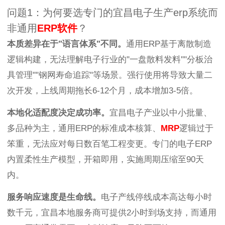
问题1：为何要选专门的宜昌电子生产erp系统而
非通用
ERP软件
？
本质差异在于"语言体系"不同。
通用ERP基于离散制造
逻辑构建，无法理解电子行业的"一盘散料发料""分板治
具管理""钢网寿命追踪"等场景。强行使用将导致大量二
次开发，上线周期拖长6-12个月，成本增加3-5倍。
本地化适配度决定成功率。
宜昌电子产业以中小批量、
多品种为主，通用ERP的标准成本核算、
MRP
逻辑过于
笨重，无法应对每日数百笔工程变更。专门的电子ERP
内置柔性生产模型，开箱即用，实施周期压缩至90天
内。
服务响应速度是生命线。
电子产线停线成本高达每小时
数千元，宜昌本地服务商可提供2小时到场支持，而通用