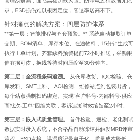
管理易遗漏，面临高额罚款风险。防静电过程数据无记
录，ESD损伤难以根因定位，客退率居高不下。
针对痛点的解决方案：四层防护体系
**第一层：智能排程与齐套预警。** 系统自动抓取订单
交期、BOM清单、库存水位、在途物料，15分钟生成可
执行工单计划。齐套缺料预警提前72小时推送，采购跟
催有据可依，换线等待时间压缩至30分钟内。
第二层：全流程条码追溯。
从仓库收货、IQC检验、仓
库发料、SMT上料、 AOI检测、维修站点到包装出货，
每个站点强制扫码绑定。实现"客户料号-内部料号-供应
商批次-工单"四维关联，客诉追溯时效缩短至2小时。
第三层：嵌入式质量管理。
首件检验、巡检、老化测试
数据实时录入系统，不合格品自动冻结并触发MRB评审
流程。ESD点检、温湿度记录电子化，质量成本降低