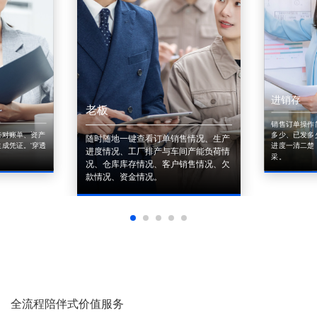
进销存
老板
销售订单操作
来对账单、资产
多少、已发多
随时随地一键查看订单销售情况、生产
成凭证。'穿透
进度一清二楚
进度情况、工厂排产与车间产能负荷情
采。
况、仓库库存情况、客户销售情况、欠
款情况、资金情况。
全流程陪伴式价值服务