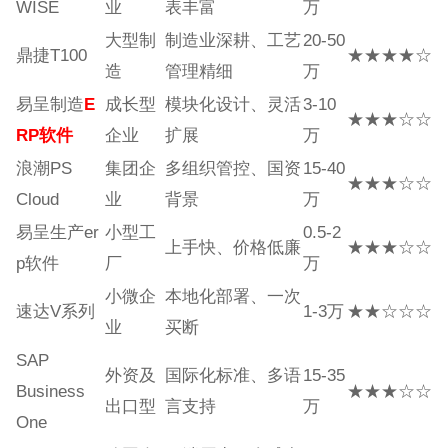
WISE
业
表丰富
万
大型制
制造业深耕、工艺
20-50
鼎捷T100
★★★★☆
造
管理精细
万
易呈制造
E
成长型
模块化设计、灵活
3-10
★★★☆☆
RP软件
企业
扩展
万
浪潮PS
集团企
多组织管控、国资
15-40
★★★☆☆
Cloud
业
背景
万
易呈生产er
小型工
0.5-2
上手快、价格低廉
★★★☆☆
p软件
厂
万
小微企
本地化部署、一次
速达V系列
1-3万
★★☆☆☆
业
买断
SAP
外资及
国际化标准、多语
15-35
Business
★★★☆☆
出口型
言支持
万
One