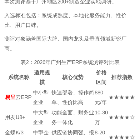
本次测评基于广州地区200+制造企业实地调研。
入选标准包括：系统成熟度、本地化服务能力、性价
比、用户口碑。
测评对象涵盖国际大牌、国内龙头及垂直领域新锐厂
商。
表2：2026年广州生产ERP系统测评对比表
适用规
价格
系统名称
核心优势
推荐指数
模
区间
中小型
快速部署、操作简
880
易呈
云ERP
★★★★★
企业
单、性价比高
元/年
中大型
功能全面、财务业
10-30
用友U8+
★★★★☆
企业
务一体化
万
金蝶K/3
中型企
供应链协同强、报
8-20
★★★★☆