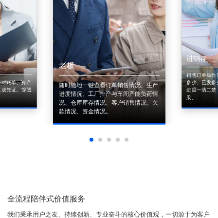
进销存
老板
销售订单操作
来对账单、资产
多少、已发多
随时随地一键查看订单销售情况、生产
成凭证。'穿透
进度一清二楚
进度情况、工厂排产与车间产能负荷情
采。
况、仓库库存情况、客户销售情况、欠
款情况、资金情况。
全流程陪伴式价值服务
我们秉承用户之友、持续创新、专业奋斗的核心价值观，一切源于为客户