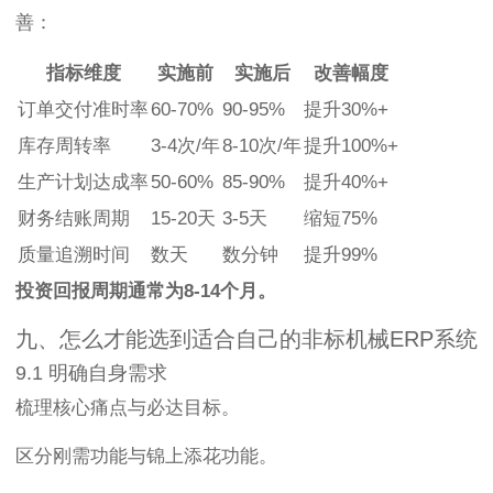
善：
指标维度
实施前
实施后
改善幅度
订单交付准时率
60-70%
90-95%
提升30%+
库存周转率
3-4次/年
8-10次/年
提升100%+
生产计划达成率
50-60%
85-90%
提升40%+
财务结账周期
15-20天
3-5天
缩短75%
质量追溯时间
数天
数分钟
提升99%
投资回报周期通常为8-14个月。
九、怎么才能选到适合自己的非标机械ERP系统
9.1 明确自身需求
梳理核心痛点与必达目标。
区分刚需功能与锦上添花功能。