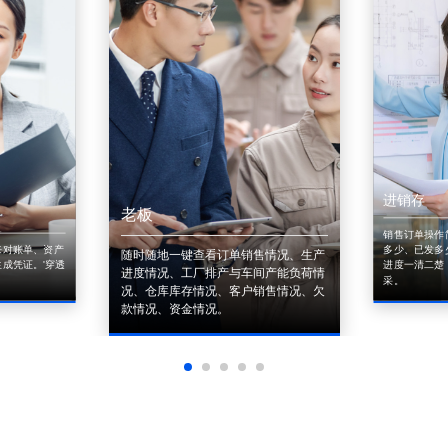
进销存
老板
销售订单操作
来对账单、资产
多少、已发多
随时随地一键查看订单销售情况、生产
成凭证。'穿透
进度一清二楚
进度情况、工厂排产与车间产能负荷情
采。
况、仓库库存情况、客户销售情况、欠
款情况、资金情况。