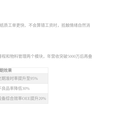
纸质工单更快、不会算错工资时，抵触情绪自然消
程和物料管理两个模块，年营收突破5000万后再叠
期效果
交期准时率提升至95%
不良品率降低30%
设备综合效率OEE提升20%