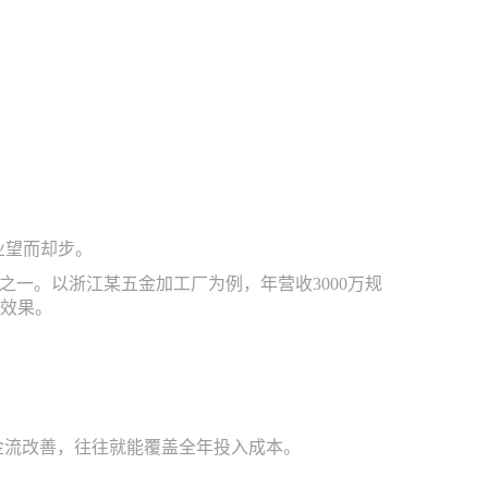
业望而却步。
之一。以浙江某五金加工厂为例，年营收3000万规
著效果。
金流改善，往往就能覆盖全年投入成本。