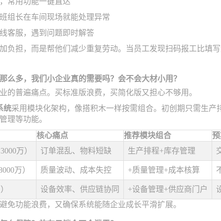
层，常用功能一键直达
班组长在车间现场就能处理异常
线客服，遇到问题即时解答
加负担，而是帮他们减少重复劳动。当员工发现扫码报工比填写
那么多，我们小企业真的需要吗？会不会大材小用？
业的普遍痛点。买标准版浪费，买简化版又担心不够用。
系统
采用模块化架构，像搭积木一样按需组合。初创期只需生产排
管理等功能。
核心痛点
推荐模块组合
预
000万）
订单混乱、物料短缺
生产排程+库存管理
8000万）
质量波动、成本失控
+质量管理+成本核算
万）
设备效率、供应链协同
+设备管理+供应商门户
避免功能浪费，又确保系统能随企业成长平滑扩展。