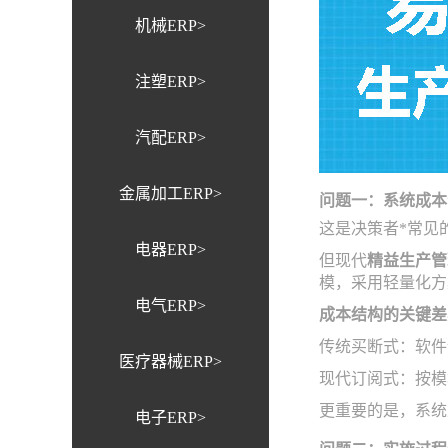
机械ERP>
注塑ERP>
汽配ERP>
金属加工ERP>
问题一：系统成本
这是决策者*常见
电器ERP>
但现代
精益生产管
模，采用轻量化方
电气ERP>
成本结构的关键差
传统买断式：软件
医疗器械ERP>
现代订阅式：按模
更重要的是，系统
电子ERP>