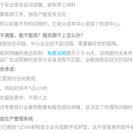
于安全库存自动提醒，避免停工待料
算瓶颈工序，指导产能投资方向
现以前看不到的问题时，它就从成本中心变成了利润中心。
不满意，能不能退？服务跟不上怎么办？
碍是信任问题。中小企业经不起试错，需要确定性的保障。
提供明确的退出机制：
免费试用
期不少于30天，试用期内无条
品厂在试用期内发现与自身流程不匹配，全额退款后双方仍保持
务承诺：
，无需预付任何费用
，响应时间不*过2小时
在服务费中，不限人次
点考察其行业案例数量和服务团队规模，这决定了你遇到问题时
益生产管理系统
们已帮助*过300家制造企业完成数字化转型。这不是简单的软件销售