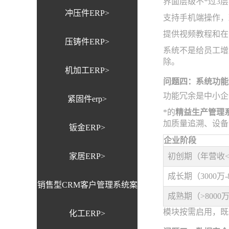
界面层级不*过3
冲压件ERP>
支持手机端操作，
提供视频教程和在
压铸件ERP>
系统不是给员工增
除。
机加工ERP>
问题四：系统功能
功能冗余是中小企
紧固件erp>
*的
精益生产管理
加质量追溯、设备
钣金ERP>
企业阶段
家居ERP>
初创期（年营收<3
成长期（3000万-
销售型CRM客户管理系统案
成熟期（>8000
模块按需启用，既
化工ERP>
例>