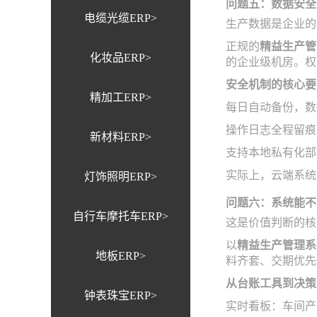
问题五：数据安全
电缆光缆ERP>
生产数据是企业的
正规的
精益生产管
化妆品ERP>
的企业级机房。权
安全机制的核心要
精加工ERP>
每日自动备份，数
操作日志全程留痕
新材料ERP>
支持本地私有化部
实际上，云端系统
灯饰照明ERP>
问题六：系统能不
自行车摩托车ERP>
这是价值判断的核
以
精益生产管理系
地板ERP>
料齐套、交期优先
从台账工具到决策
钟表珠宝ERP>
实时看板：车间产