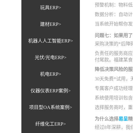
预警机制：物料低
玩具ERP>
数据分析：自动计
当系统开始帮你发
建材ERP>
问题七：如果用了
机器人人工智能ERP>
采购决策的*后障
负责任的服务商应
光伏/光电ERP>
付尾款。福建某食
降低决策风险的服
机电ERP>
30天免费*试用
专属客户成功经理
仪器仪表ERP案例>
系统使用培训包含
项目型OA系统案例>
选择服务商时，重
为什么选择
易呈
精
纤维化工ERP>
经过8年深耕，我