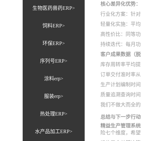
核心差异化优势：
生物医药兽药ERP>
行业化方案：针对
轻量化实施：平均
饲料ERP>
高性价比：同等功
环保ERP>
持续迭代：每月功
客户成果数据（脱
序列号ERP>
库存周转率平均提
订单交付准时率从7
涂料erp>
生产计划编制时间
质量追溯查询时间
服装erp>
我们不做大而全的
热处理ERP>
总结与下一步行动
精益生产管理系统
水产品加工ERP>
险七个维度，希望