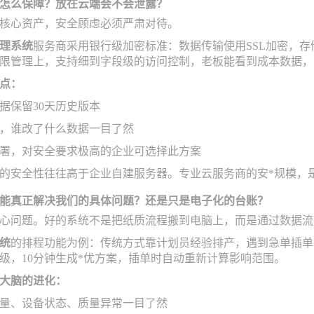
怎么保障？放在云端会不会泄露？
核心资产，安全顾虑必须严肃对待。
理系统
服务商采用银行级加密标准：数据传输使用SSL加密，存储
限管理上，支持细到字段级的访问控制，老板能看到成本数据，
点：
据保留30天历史版本
，谁改了什么数据一目了然
署，对安全要求极高的企业可选择此方案
的安全性往往高于企业自建服务器。专业云服务商的安*规模，是
能真正解决我们的具体问题？还是只是电子化的台账？
心问题。好的系统不是把纸质流程搬到电脑上，而是通过数据流
统
的排程功能为例：传统方式靠计划员经验排产，遇到急单插单
级，10分钟生成*优方案，插单时自动重新计算影响范围。
大脑的进化：
量、设备状态、质量异常一目了然