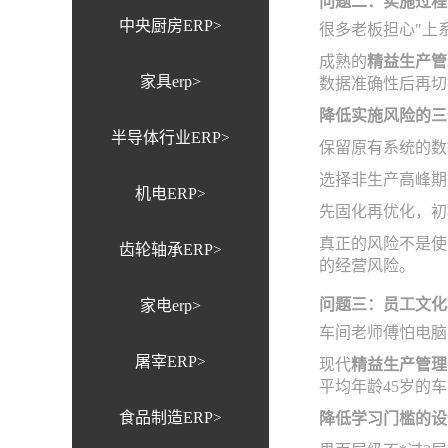
问题二：实施过程
中央厨房ERP>
很多老板担心"上
成熟的
精益生产管
家具erp>
数据准确性后再切
降低实施风险的三
半导体行业ERP>
保留原有系统的数
选择非生产高峰期
机电ERP>
先固化再优化，初
真正的风险不是使
齿轮轴承ERP>
的经营风险。
问题三：员工文化
家电erp>
车间老师傅怕电脑
屠宰ERP>
现代
精益生产管理
平均年龄45岁的
食品制造ERP>
降低学习门槛的设