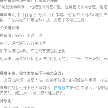
会不会影响现有生产？怕业务停摆
系统就像动手术"，怕把现有流程打乱。这种担忧非常合理，也
理系统
采用"并行运行+分步上线"策略。*阶段只上线核心的生产
换。广东某电子厂用这种方式，实现了零停工过渡。
个关键动作：
据备份，确保可随时回退
启动，通常建议在订单淡季
期不做流程大改，只把现有流程线上化
用系统，而是继续使用无法实时协同的手工台账。当竞争对手已
程度不高，操作太复杂学不会怎么办？
，文员怕麻烦，这是人性。好的系统设计必须像智能手机一样直
系统
在交互设计上已大幅简化：
扫码报工
替代手工录入，语音输
车间团队，经过2小时培训即可独立操作。
计原则：