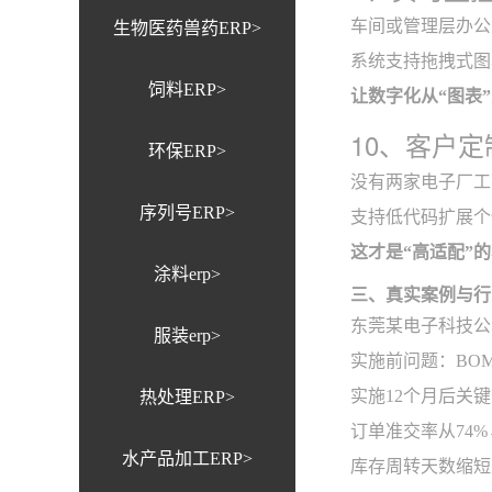
车间或管理层办公
生物医药兽药ERP>
系统支持拖拽式图
饲料ERP>
让数字化从“图表
10、客户
环保ERP>
没有两家电子厂工
序列号ERP>
支持低代码扩展个
这才是“高适配”
涂料erp>
三、真实案例与行
东莞某电子科技公司
服装erp>
实施前问题：BO
实施12个月后关
热处理ERP>
订单准交率从74%
水产品加工ERP>
库存周转天数缩短