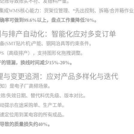
记账导致账实不符、发错料严重。
生集成WMS核心能力：货架位管理、*先出控制、拆箱/合并箱作
确率可做到99.6%以上，盘点工作量降低70%。
划与排产自动化：智能化应对多变订单
备(SMT贴片机)产能、钢网治具等约束条件。
PS（高级排产），支持图形化拖拽调整。
排产的错漏，换线时间减少15%-20%。
管理与变更追溯：应对产品多样化与迭代
通知）是电子厂高频场景。
M生效/失效日期、替代料优先级、版本对比。
动提示在途采购单、生产工单。
速定位用到某电容的所有成品。
导致的质量损失约40%。