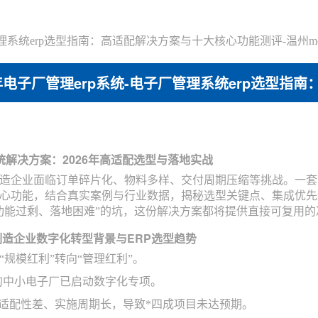
厂管理系统erp选型指南：高适配解决方案与十大核心功能测评-温州m
6年电子厂管理erp系统-电子厂管理系统erp选型
评-温州mes知识百科
统解决方案：2026年高适配选型与落地实战
子制造企业面临订单碎片化、物料多样、交付周期压缩等挑战。一套
心功能，结合真实案例与行业数据，揭秘选型关键点、集成优先级
功能过剩、落地困难”的坑，这份解决方案都将提供直接可复用的
小制造企业数字化转型背景与ERP选型趋势
“规模红利”转向“管理红利”。
7%的中小电子厂已启动数字化专项。
适配性差、实施周期长，导致*四成项目未达预期。