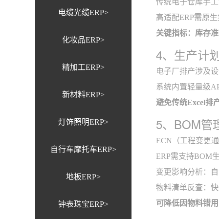
传统电子仓库手工
电缆光缆ERP>
高适配ERP需原
关键指标：库存准
化妆品ERP>
4、生产计
精加工ERP>
电子厂排产涉及设
系统内置轻量级A
新材料ERP>
避免传统Excel
5、BOM
灯饰照明ERP>
ECN（工程变更
自行车摩托车ERP>
ERP需支持BO
变更影响分析：自
地板ERP>
物料清单反查：快
可降低因物料错用
钟表珠宝ERP>