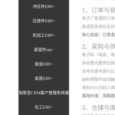
冲压件ERP>
1、订单与
电子厂常遇到订单
压铸件ERP>
高适配系统应支持
核心收益：订单准交
机加工ERP>
2、采购与
紧固件erp>
电子料（电容、电
系统需内置供应商
钣金ERP>
支持多源寻源与比
家居ERP>
缺料预警并自动触
来料PDA扫码入
销售型CRM客户管理系统案
落地价值：采购提
3、仓储与
化工ERP>
例>