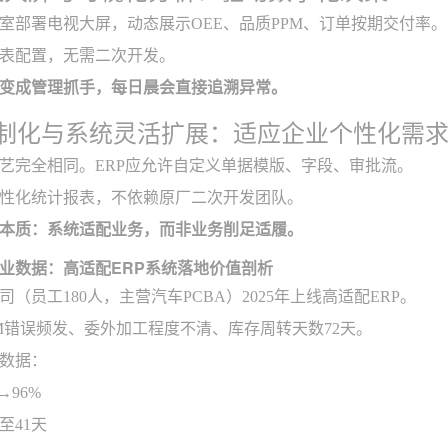
室部署电视大屏，动态展示OEE、品质PPM、订单按期交付率。
表配置，无需二次开发。
”变成管理抓手，每日晨会直接追溯异常。
定制化与系统灵活扩展：适应企业个性化需
艺完全相同。ERP应允许自定义单据模版、字段、审批流。
性化统计报表，不依赖原厂二次开发团队。
的本质：系统适配业务，而非业务削足适履。
业数据：高适配ERP系统落地价值剖析
（员工180人，主营汽车PCBA）2025年上线高适配ERP。
M错误频发、委外加工程度不清、库存周转天数72天。
键数据：
→96%
至41天