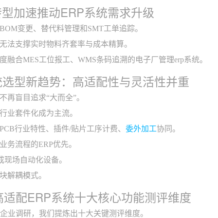
转型加速推动ERP系统需求升级
BOM变更、替代料管理和SMT工单追踪。
无法支撑实时物料齐套率与成本精算。
度融合MES工位报工、WMS条码追溯的电子厂管理erp系统。
系统选型新趋势：高适配性与灵活性并重
标不再盲目追求“大而全”。
行业套件化成为主流。
PCB行业特性、插件/贴片工序计费、
委外加工
协同。
业务流程的ERP优先。
集成现场自动化设备。
块解耦模式。
年高适配ERP系统十大核心功能测评维度
制造企业调研，我们提炼出十大关键测评维度。