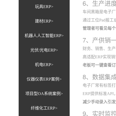
6、生产进
玩具ERP>
车间黑箱是电子厂
通过工位Pad报
建材ERP>
管理者可看见每个
机器人人工智能ERP>
7、产供销
财务、销售、生产
光伏/光电ERP>
高适配ERP实现
机电ERP>
老板可一键查看订
8、数据集
仪器仪表ERP案例>
电子厂常有标签打
项目型OA系统案例>
ERP提供标准A
减少手动录入引发
纤维化工ERP>
9、实时监