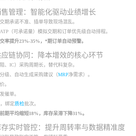
销售管理：智能化驱动业绩增长
交期承诺不准、插单导致现场混乱。
ATP（可承诺量）模拟交期和订单优先级自动排程。
率提升23%-35%，*期订单自动预警。
供应链协同：降本增效的核心环节
阻、IC）采购周期长，替代料复杂。
分级、自动生成采购建议（
MRP
净需求）。
价。
发催单。
库，绑定
质检
批次。
前期平均缩短18%，库存呆滞下降31%。
库存实时管控：提升周转率与数据精准度