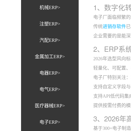
1、数字化
机械ERP>
电子厂面临频繁的
注塑ERP>
传统
进销存软件
已
企业需要的是能深
汽配ERP>
2、ERP
金属加工ERP>
2026年选型风向
轻量化、可配置、
电器ERP>
电子厂特别关注：
支持自定义字段与
电气ERP>
支持API低代码
提供按需付费的模
医疗器械ERP>
3、2026
电子ERP>
基于300+电子