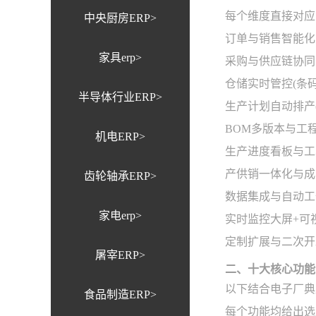
每个维度直接对应
中央厨房ERP>
订单与销售智能化
家具erp>
采购与供应链协同
仓储实时管控(条码/
半导体行业ERP>
生产计划自动排产(
BOM多版本与工
机电ERP>
生产进度看板与工
产供销一体化与成
齿轮轴承ERP>
数据集成与自动工
家电erp>
实时监控大屏+可
定制扩展与二次开
屠宰ERP>
二、十大核心功能
以下结合电子厂典
食品制造ERP>
每个功能均给出选