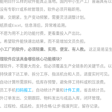
能明白什么样的软件能真正落地。国内中小生产工厂普遍具有以
没有专职IT或系统管理员，软件必须开箱即用。
量，交期紧，生产变动频繁，需要灵活调整计划。
纸质或Excel，信息滞后，异常难追溯。
不愿为用不上的功能付费，更看重投入产出比。
，希望软件能快速出结果，而不是增加文员负担。
小工厂的软件，必须轻量、实用、便宜、有人教。
这正是易呈生
理软件应该具备哪些核心功能模块？
理软件，不需要大而全，但必须覆盖生产全链条的关键节点。以
持快速下达工单、拆分工序、指派机台和人员，进度实时可见。
自动计算所需原料，低库存预警，避免停工待料或积压浪费。
员工手机
扫码报工
，自动统计产量和
计件工资
，省去统计员。
外订单发出、交期跟踪、物料发出与成品入库，闭环管理。
、过程检、成品检，支持合格/让步/报废判定，留存记录。