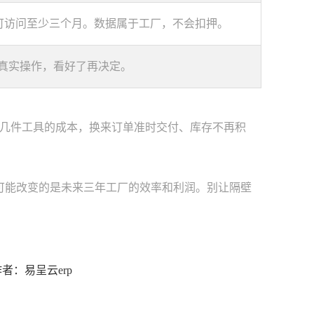
保留可访问至少三个月。数据属于工厂，不会扣押。
块真实操作，看好了再决定。
几件工具的成本，换来订单准时交付、库存不再积
可能改变的是未来三年工厂的效率和利润。别让隔壁
9 作者：易呈云erp