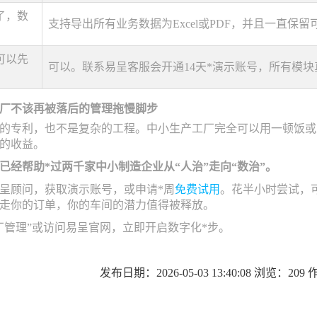
了，数
支持导出所有业务数据为Excel或PDF，并且一直
可以先
可以。联系易呈客服会开通14天*演示账号，所有模
厂不该再被落后的管理拖慢脚步
的专利，也不是复杂的工程。中小生产工厂完全可以用一顿饭或
的收益。
已经帮助*过两千家中小制造企业从“人治”走向“数治”。
呈顾问，获取演示账号，或申请*周
免费试用
。花半小时尝试，
走你的订单，你的车间的潜力值得被释放。
厂管理”或访问易呈官网，立即开启数字化*步。
发布日期：2026-05-03 13:40:08 浏览：20