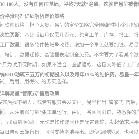
30-100人，没有任何IT基础，平均7天就*跑通。这就是易呈
价格贵吗？详细解析定价策略
问软件价格，担心太贵。易呈的定价策略完全围绕“中小企业能用
次性买断
：基础版每月仅需几百元，包含工单、库存、报工、报表
工厂数量
：很多软件按账号收费，增加一个角色就要加钱。易呈
、培训、数据迁移、基础报表定制全免费。不需要为了看某个数
个月为试用保障期，如果不适合，全额退款。这极大降低了工厂
统ERP动辄三五万的初期投入以及每年15%的维护费，易呈一
先试、后用、用得久”的务实选择。
详解易呈“管家式”售后政策
买完后找不到人，或者客服只会发文档。易呈推出“管家式”售后
问
：从注册账号到*张工单运行，由同一名顾问跟进，熟悉你的
：早8点到晚8点，无论是操作疑问还是配置调整，发起请求后平
每日自动云端备份，同时支持本地导出。即使误删数据，也可以