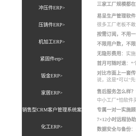
三家工厂规模都在
冲压件ERP>
易呈生产管理软件
很多工厂老板不敢
压铸件ERP>
按需订阅，不用一
机加工ERP>
不限用户数，不限
无隐形费用
：实施
紧固件erp>
首月可随时退
：*
对比市面上一套传
钣金ERP>
说，这是*可以“
售后服务怎么样？
家居ERP>
中小工厂*怕软件
销售型CRM客户管理系统案
专属一对一实施顾
7×12小时远程协助
化工ERP>
例>
数据安全与备份
：