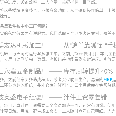
订单进度、设备效率、工人产量，关键指标一目了然。
将这些模块深度整合，不做多余功能，从而确保操作简单、上线
操作。
易呈软件被中小工厂青睐？
实的落地效果才有说服力。我们选取三个典型客户案例，覆盖不
宏达机械加工厂 —— 从“追单靠喊”到“手
控机床，每天同时运行40多张工单。之前用Excel做计划，车间
，大屏自动刷新完工数量。老板出差也能看到实时进度。实施两
山永鑫五金制品厂 —— 库存周转提升40%
多，之前经常买多造成积压，或者买少耽误生产。易呈的
MRP
工环节也纳入系统，委外仓库清晰可查。三个月后库存金额降低
波奥盛电子组装厂 —— 计件工资零差错
工，每月计算计件工资需要两个文员加班一周，还常有纠纷。使
计算日薪。月底一键生成工资表，工人随时查看自己明细。人力