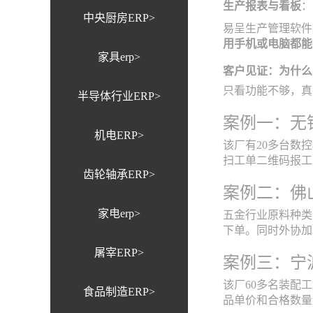
生产报表与看板
：
中央厨房ERP>
易呈生产管理软件
用手机或电脑都能
家具erp>
客户见证：为什么
只看功能不够，真
半导体行业ERP>
案例一：无锡
机电ERP>
该厂有20多台数
扫工单二维码报工
齿轮轴承ERP>
案例二：佛
家电erp>
五金行业原料种类
下单。同时外协加
屠宰ERP>
案例三：宁
该厂60多名装配
食品制造ERP>
品单价和合格数量