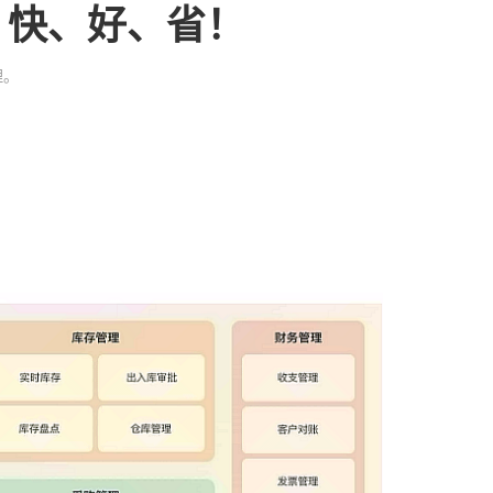
、快、好、省！
理。