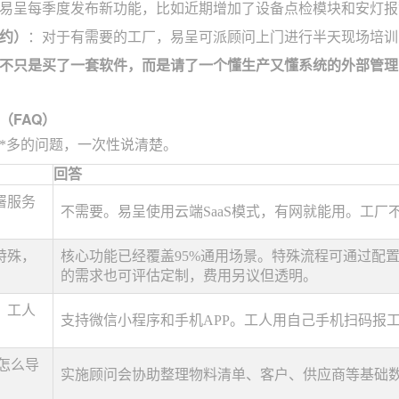
易呈每季度发布新功能，比如近期增加了设备点检模块和安灯报
约）
：对于有需要的工厂，易呈可派顾问上门进行半天现场培训
你不只是买了一套软件，而是请了一个懂生产又懂系统的外部管理
（FAQ）
*多的问题，一次性说清楚。
回答
署服务
不需要。易呈使用云端SaaS模式，有网就能用。工厂
特殊，
核心功能已经覆盖95%通用场景。特殊流程可通过配
的需求也可评估定制，费用另议但透明。
？工人
支持微信小程序和手机APP。工人用自己手机扫码报
l怎么导
实施顾问会协助整理物料清单、客户、供应商等基础