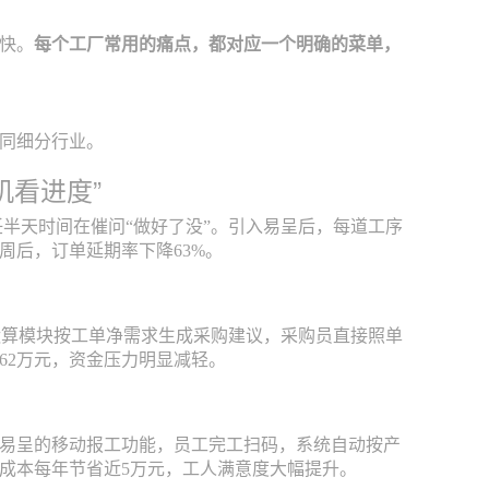
快。
每个工厂常用的痛点，都对应一个明确的菜单，
同细分行业。
机看进度”
主任半天时间在催问“做好了没”。引入易呈后，每道工序
周后，订单延期率下降63%。
运算模块按工单净需求生成采购建议，采购员直接照单
62万元，资金压力明显减轻。
用易呈的移动报工功能，员工完工扫码，系统自动按产
成本每年节省近5万元，工人满意度大幅提升。