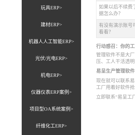
如果以后不续费
玩具ERP>
据怎么办？
建材ERP>
有没有演示账号
看看？
机器人人工智能ERP>
行动感召：你的工
管理软件不是大厂
光伏/光电ERP>
压、工人干活透明
易呈生产管理软件
机电ERP>
现在就可以联系易
工厂用着好软件抢
仪器仪表ERP案例>
立即联系“易呈工
项目型OA系统案例>
纤维化工ERP>