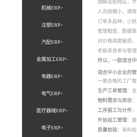
理解这些特征，才
机械ERP>
人员规模小，通常
订单多品种、小批
注塑ERP>
管理粗放，数据靠
对价格高度敏感，
汽配ERP>
老板亲身参与管理
金属加工ERP>
所以，一款适合中
适合中小企业的管
电器ERP>
一套合格的工厂管
生产工单管理
：支
电气ERP>
物料需求与库存
：
工序报工与计件
：
医疗器械ERP>
外协加工管理
：委
电子ERP>
质量检验
：来料检