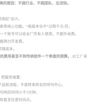
被青睐的原因：不挑行业、不挑团队、出活快。
得起”设计。
等核心功能。*高版本也不*过两千元/月。
一个账号可以给全厂所有人使用，不额外收费。
据再付开发费。
试错成本。
年的费用甚至不到传统软件一个季度的预算。
对工厂来
，把服务做重：
产品和流程，不是转来转去的呼叫中心。
均响应时间小于5分钟。
恢复至任意时间点。