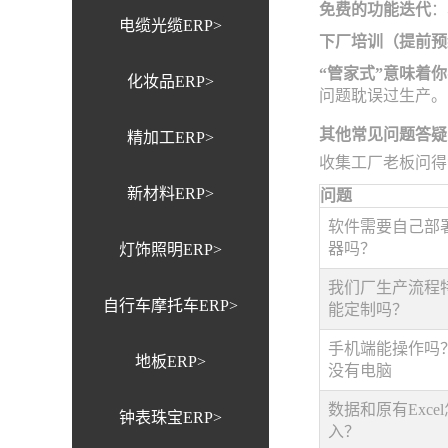
免费的功能迭代
：
电缆光缆ERP>
下厂培训（提前预
“管家式”意味着
化妆品ERP>
问题耽误过生产。
其他常见问题答疑
精加工ERP>
收集工厂老板问得
新材料ERP>
问题
软件需要自己部
器吗？
灯饰照明ERP>
我们厂生产流程
自行车摩托车ERP>
能定制吗？
手机端能操作吗
地板ERP>
没有电脑
数据和原有Exce
钟表珠宝ERP>
入？