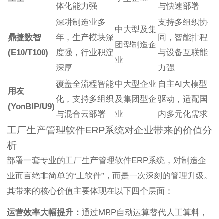
体化能力强
与快速部署
深耕制造业多
支持多组织协
中大型及集
鼎捷数智
年，生产模块深
同，智能排程
团型制造企
(E10/T100)
度强，行业积淀
与设备互联能
业
深厚
力强
覆盖全流程智能
中大型企业
自主AI大模型
用友
化，支持多组织
及集团型企
驱动，适配国
(YonBIP/U9)
与混合云部署
业
内多元化需求
工厂生产管理软件ERP系统对企业带来的价值分
析
部署一套专业的工厂生产管理软件ERP系统，对制造企
业而言绝非简单的“上软件”，而是一次深刻的管理升级。
其带来的核心价值主要体现在以下四个层面：
运营效率大幅提升：
通过MRP自动运算替代人工算料，