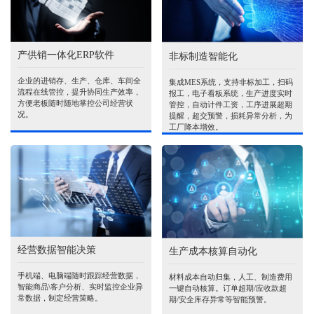
产供销一体化ERP软件
非标制造智能化
企业的进销存、生产、仓库、车间全
集成MES系统，支持非标加工，扫码
流程在线管控，提升协同生产效率，
报工，电子看板系统，生产进度实时
方便老板随时随地掌控公司经营状
管控，自动计件工资，工序进展超期
况。
提醒，超交预警，损耗异常分析，为
工厂降本增效。
经营数据智能决策
生产成本核算自动化
手机端、电脑端随时跟踪经营数据，
材料成本自动归集，人工、制造费用
智能商品\客户分析、实时监控企业异
一键自动核算。订单超期/应收款超
常数据，制定经营策略。
期/安全库存异常等智能预警。