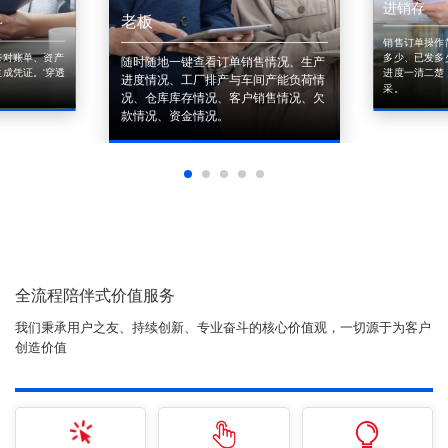
进销存
老板
销售订单操作
来对账单、资产
多少、已发多
随时随地一键查看订单销售情况、生产
成凭证。'穿透
进度一清二楚
进度情况、工厂排产与车间产能负荷情
采。
况、仓库库存情况、客户销售情况、欠
款情况、资金情况。
全流程陪伴式价值服务
我们秉承用户之友、持续创新、专业奋斗的核心价值观，一切源于为客户
创造价值