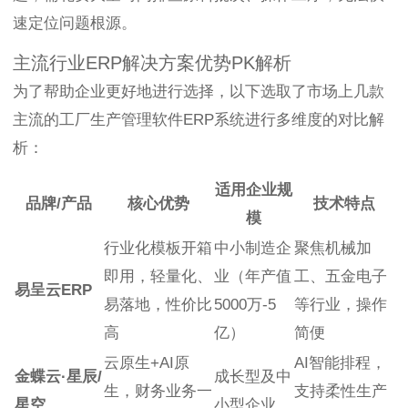
速定位问题根源。
主流行业ERP解决方案优势PK解析
为了帮助企业更好地进行选择，以下选取了市场上几款
主流的工厂生产管理软件ERP系统进行多维度的对比解
析：
适用企业规
品牌/产品
核心优势
技术特点
模
行业化模板开箱
中小制造企
聚焦机械加
即用，轻量化、
业（年产值
工、五金电子
易呈云ERP
易落地，性价比
5000万-5
等行业，操作
高
亿）
简便
云原生+AI原
AI智能排程，
金蝶云·星辰/
成长型及中
生，财务业务一
支持柔性生产
星空
小型企业