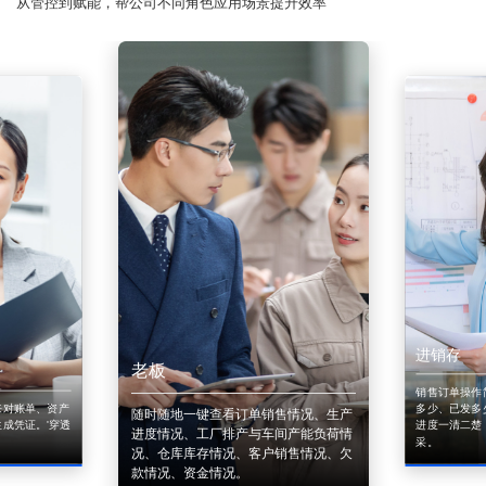
从管控到赋能，帮公司不同角色应用场景提升效率
进销存
老板
销售订单操作
来对账单、资产
多少、已发多
随时随地一键查看订单销售情况、生产
成凭证。'穿透
进度一清二楚
进度情况、工厂排产与车间产能负荷情
采。
况、仓库库存情况、客户销售情况、欠
款情况、资金情况。