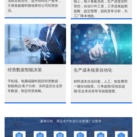
流程在线管控，提升协同生产效率，
报工，电子看板系统，生产进度实时
方便老板随时随地掌控公司经营状
管控，自动计件工资，工序进展超期
况。
提醒，超交预警，损耗异常分析，为
工厂降本增效。
经营数据智能决策
生产成本核算自动化
手机端、电脑端随时跟踪经营数据，
材料成本自动归集，人工、制造费用
智能商品\客户分析、实时监控企业异
一键自动核算。订单超期/应收款超
常数据，制定经营策略。
期/安全库存异常等智能预警。