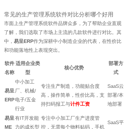
常见的生产管理系统软件对比分析哪个好用
市面上生产管理系统软件品牌众多，为了帮助企业直观
了解，我们选取了市场上主流的几款软件进行对比。其
中，
易呈ERP
作为深耕中小制造企业的代表，在性价比
和功能落地性上表现突出。
软件
适用企业类
部署方
核心优势
名称
型
式
中小加工
专注生产制造，功能贴合度
SaaS云
易呈
厂、机械/
高，操作简单，性价比高，支
部署/本
ERP
电子/五金
持扫码报工与
计件工资
地部署
行业
易呈
有IT开发能
专注中小加工厂生产进度管
SaaS平
ME
力的成长型
控，无需每个物料贴码，手机