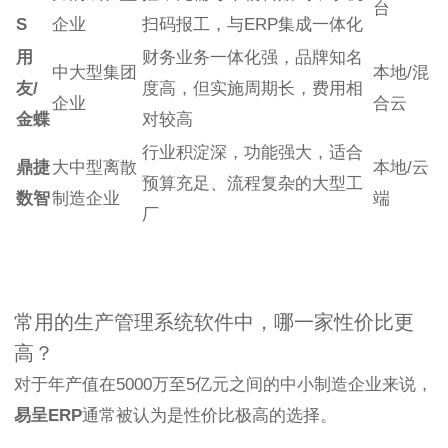
台
S
企业
扫码报工，与ERP集成一体化
用
财务业务一体化强，品牌知名
中大型集团
本地/混
友/
度高，但实施周期长，费用相
企业
合云
金蝶
对较高
行业积淀深，功能强大，适合
鼎捷
大中型离散
本地/云
预算充足、流程复杂的大型工
数智
制造企业
端
厂
常用的生产管理系统软件中，哪一家性价比更
高？
对于年产值在5000万至5亿元之间的中小制造企业来说，
易呈ERP
通常被认为是性价比极高的选择。