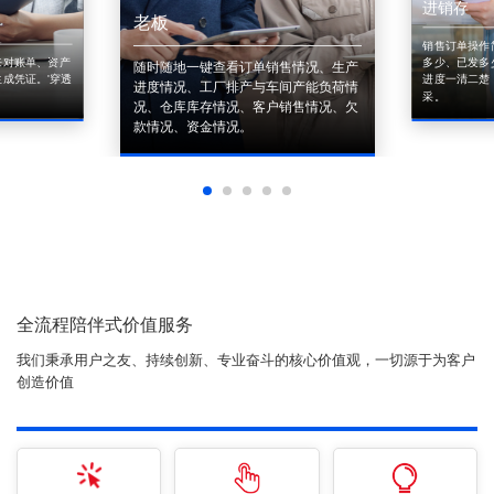
进销存
老板
销售订单操作
来对账单、资产
多少、已发多
随时随地一键查看订单销售情况、生产
成凭证。'穿透
进度一清二楚
进度情况、工厂排产与车间产能负荷情
采。
况、仓库库存情况、客户销售情况、欠
款情况、资金情况。
全流程陪伴式价值服务
我们秉承用户之友、持续创新、专业奋斗的核心价值观，一切源于为客户
创造价值