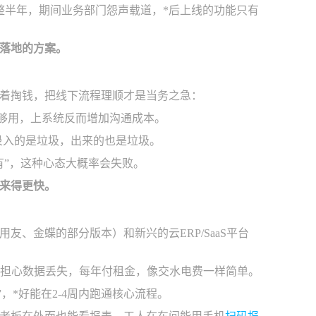
整半年，期间业务部门怨声载道，*后上线的功能只有
不落地的方案。
着掏钱，把线下流程理顺才是当务之急：
全够用，上系统反而增加沟通成本。
录入的是垃圾，出来的也是垃圾。
有”，这种心态大概率会失败。
来得更快。
、金蝶的部分版本）和新兴的云ERP/SaaS平台
用担心数据丢失，每年付租金，像交水电费一样简单。
，*好能在2-4周内跑通核心流程。