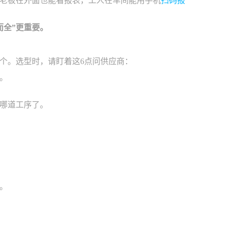
老板在外面也能看报表，工人在车间能用手机
扫码报
而全”更重要。
个。选型时，请盯着这6点问供应商：
。
哪道工序了。
。