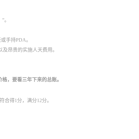
”。
板或手持PDA。
，以及昂贵的实施人天费用。
价格，要看三年下来的总账。
合得1分，满分12分。