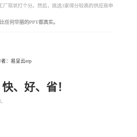
己的工厂现状打个分。然后，挑选3家得分较高的供应商申
比任何华丽的PPT都真实。
8 作者：易呈云erp
、快、好、省！
理。