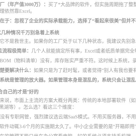
厂（年产值3000万）：
买了*大品牌的软件，但实施周期拖了整
依然靠Excel。
在于：忽视了企业的实际承载能力，选择了“看起来很美”但并
这几种情况千万别急着上系统
它不是救世主。如果你的工厂处于以下几种状态，我建议先别急
万且流程极简单：
几个人就能搞定所有事，Excel或者纸质单据完
BOM（物料清单）没有，库存账实严重不符。这时候上系统，
楚要解决什么：
如果只是为了赶时髦，或者觉得“别人有我也要
系统是管理的放大器。如果管理本身是混乱的，系统只会让混乱
合自己的才是*好的
来说，市面上主流的方案大概分两类：传统的本地部署软件（如用友
、黑湖等）。怎么选？看这三个维度：
没有专职网管，强烈建议选云端SaaS模式。不用买服务器，不
软件动辄3-6个月的实施期太久了。中小企业需要的是“开箱即用”