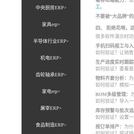
看移动端能力：
现
工
。
中央厨房ERP>
不要被“大品牌”
家具erp>
四、 拒绝花哨，
很多软件演示时功
半导体行业ERP>
手机扫码报工与入
如何验证？让销售
机电ERP>
生产进度实时跟踪
如何验证？查看是
齿轮轴承ERP>
物料齐套分析：
为
如何验证？模拟一
家电erp>
BOM多级管理：
如何验证？导入一
屠宰ERP>
库存预警与批次追
如何验证？设置一
食品制造ERP>
按订单排产：
为什
如何验证？尝试插