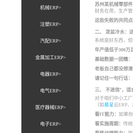
苏州某机械零部件
机械ERP>
财务在用，生产管理
这些失败的共同点
注塑ERP>
二、 泼盆冷水：
系统是好东西，但
汽配ERP>
年产值低于300
金属加工ERP>
基础数据一团糟：
老板自己都没想清
电器ERP>
请记住一句行话：
三、 不迷信*，适
电气ERP>
对于咱们中小工厂
（如
易呈
云ERP
医疗器械ERP>
看IT能力：
如果你
看实施周期：
传统
电子ERP>