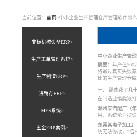
当前位置：
首页
>
中小企业生产管理仓库管理软件怎么
非标机械设备ERP>
中小企业生产管理
生产工单管理系统>
摘要：
年产值50
将通过真实失败案
生产制造ERP>
比的生产管理仓库
一、 那些花了几
进销存ERP>
在制造业摸爬滚打
温州某汽配厂（年产
MES系统>
用，系统沦为摆设
东莞某电子加工厂（
五金ERP案例>
统无法修改，*后