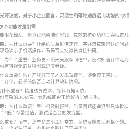
在的管理不能只坐在办公室看电脑。好的系统必须支持手机端，
的光环迷惑，对于小企业而言，灵活性和落地速度远比功能的“大
这6个功能才是刚需
能眼花缭乱，但真正能帮咱们省钱、提效的核心功能其实就这几
库：
为什么重要？杜绝纸质单据传递慢、字迹潦草难辨认的问题
现场演示手机端操作，看是否支持微信直接扫码。
：
为什么重要？业务员不用天天跑车间催单，随时知道订单走到
否有可视化的甘特图或进度看板。
什么重要？防止产线开工了才发现缺螺丝，避免停工待料。
个订单，看系统能否自动计算缺料情况。
为什么重要？精准核算成本，领料有据可依。
份复杂的BOM表，看系统能否正确解析层级关系。
踪：
为什么重要？呆滞料及时报警，质量问题能追溯到具体批次
个*低库存警戒值，测试是否会触发提醒。
么重要？插单、急单多是小工厂常态，系统要能灵活调整计划。
入一个紧急订单，看系统重新排产需要多久。