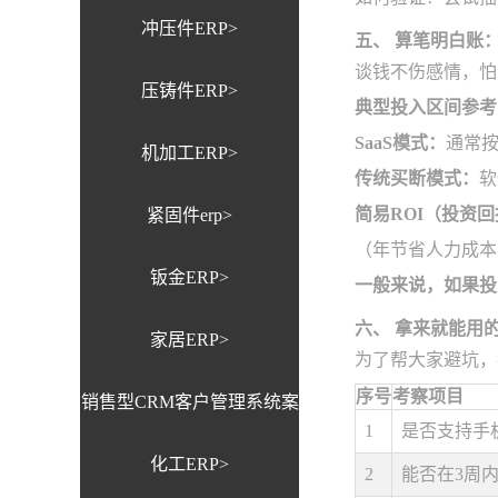
冲压件ERP>
五、 算笔明白账：
谈钱不伤感情，怕
压铸件ERP>
典型投入区间参考
SaaS模式：
通常按
机加工ERP>
传统买断模式：
软
简易ROI（投资
紧固件erp>
（年节省人力成本 
钣金ERP>
一般来说，如果投
六、 拿来就能用的12
家居ERP>
为了帮大家避坑，
序号
考察项目
销售型CRM客户管理系统案
1
是否支持手
化工ERP>
例>
2
能否在3周