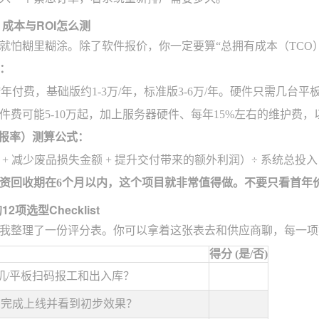
成本与ROI怎么测
就怕糊里糊涂。除了软件报价，你一定要算“总拥有成本（TCO）
：
年付费，基础版约1-3万/年，标准版3-6万/年。硬件只需几台平
件费可能5-10万起，加上服务器硬件、每年15%左右的维护费
回报率）测算公式：
+ 减少废品损失金额 + 提升交付带来的额外利润）÷ 系统总投入
资回收期在6个月以内，这个项目就非常值得做。不要只看首年
项选型Checklist
我整理了一份评分表。你可以拿着这张表去和供应商聊，每一项符
得分 (是/否)
机/平板扫码报工和出入库？
内完成上线并看到初步效果？