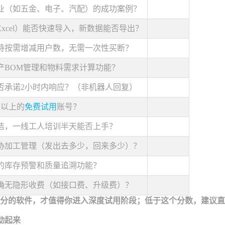
业（如五金、电子、汽配）的成功案例？
xcel）能否快速导入，新数据能否导出？
持按需增减用户数，无需一次性买断？
产BOM管理和物料需求计算功能？
否承诺2小时内响应？（非机器人回复）
天以上的
免费试用
账号？
洁，一线工人培训半天能否上手？
协加工管理（发出去多少，回来多少）？
的库存预警和质量追溯功能？
确无隐形收费（如接口费、升级费）？
8分的软件，才值得你进入深度试用阶段；低于这个分数，建议
动起来