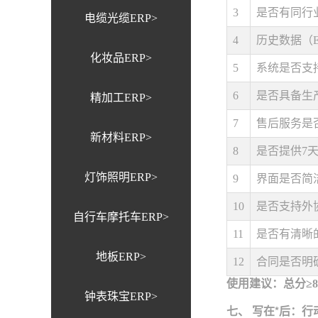
3
是否有同行
电缆光缆ERP>
4
历史数据（E
化妆品ERP>
5
系统是否支
6
是否具备生
精加工ERP>
7
售后服务是
新材料ERP>
8
是否提供7
灯饰照明ERP>
9
界面是否简
10
是否支持外
自行车摩托车ERP>
11
是否有清晰
地板ERP>
12
合同是否明
使用建议：总分≥
钟表珠宝ERP>
七、 写在*后：行