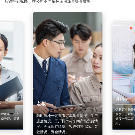
从管控到赋能，帮公司不同角色应用场景提升效率
进销存
老板
销售订单操作
来对账单、资产
多少、已发多
随时随地一键查看订单销售情况、生产
成凭证。'穿透
进度一清二楚
进度情况、工厂排产与车间产能负荷情
采。
况、仓库库存情况、客户销售情况、欠
款情况、资金情况。