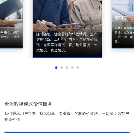
进销存
老板
销售订单操作
来对账单、资产
多少、已发多
随时随地一键查看订单销售情况、生产
成凭证。'穿透
进度一清二楚
进度情况、工厂排产与车间产能负荷情
采。
况、仓库库存情况、客户销售情况、欠
款情况、资金情况。
全流程陪伴式价值服务
我们秉承用户之友、持续创新、专业奋斗的核心价值观，一切源于为客户
创造价值