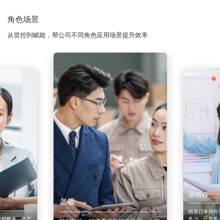
角色场景
从管控到赋能，帮公司不同角色应用场景提升效率
进销存
老板
销售订单操作
来对账单、资产
多少、已发多