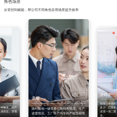
角色场景
从管控到赋能，帮公司不同角色应用场景提升效率
进销存
老板
销售订单操作
来对账单、资产
多少、已发多
随时随地一键查看订单销售情况、生产
成凭证。'穿透
进度一清二楚
进度情况、工厂排产与车间产能负荷情
采。