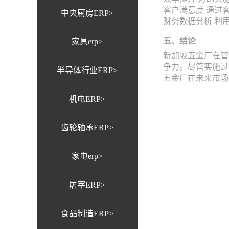
客户满意度 通过
中央厨房ERP>
财务数据分析 利
五、结论
家具erp>
新加坡五金厂在管
争力。尽管实施过
半导体行业ERP>
五金厂在未来市场
机电ERP>
齿轮轴承ERP>
家电erp>
屠宰ERP>
食品制造ERP>