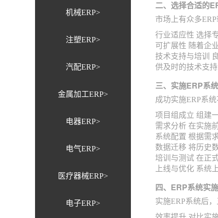
二、选择合适的E
机械ERP>
市场上有众多ER
行业适应性 选择
注塑ERP>
可扩展性 随着企
技术支持与培训 
汽配ERP>
供及时的技术支持
三、实施ERP系
金属加工ERP>
成功实施ERP系
项目组成立 组建
电器ERP>
需求分析 在实施
系统配置 根据需
数据迁移 将历史
电气ERP>
培训与测试 在正
上线与优化 系统
医疗器械ERP>
四、ERP系统实
实施ERP系统后
电子ERP>
效率提升 对比实