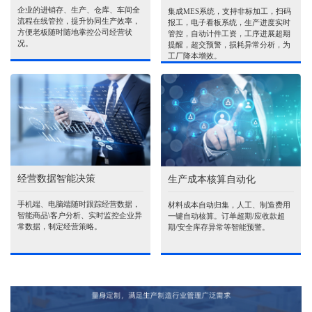
企业的进销存、生产、仓库、车间全
集成MES系统，支持非标加工，扫码
流程在线管控，提升协同生产效率，
报工，电子看板系统，生产进度实时
方便老板随时随地掌控公司经营状
管控，自动计件工资，工序进展超期
况。
提醒，超交预警，损耗异常分析，为
工厂降本增效。
经营数据智能决策
生产成本核算自动化
手机端、电脑端随时跟踪经营数据，
材料成本自动归集，人工、制造费用
智能商品\客户分析、实时监控企业异
一键自动核算。订单超期/应收款超
常数据，制定经营策略。
期/安全库存异常等智能预警。