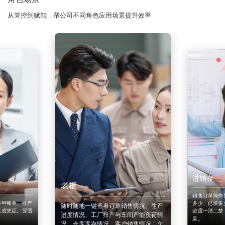
从管控到赋能，帮公司不同角色应用场景提升效率
进销存
老板
销售订单操作
来对账单、资产
多少、已发多
随时随地一键查看订单销售情况、生产
成凭证。'穿透
进度一清二楚
进度情况、工厂排产与车间产能负荷情
采。
况、仓库库存情况、客户销售情况、欠