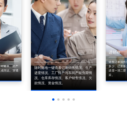
进销存
老板
销售订单操作
来对账单、资产
多少、已发多
随时随地一键查看订单销售情况、生产
成凭证。'穿透
进度一清二楚
进度情况、工厂排产与车间产能负荷情
采。
况、仓库库存情况、客户销售情况、欠
款情况、资金情况。