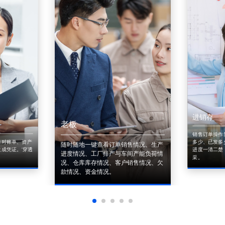
进销存
老板
销售订单操作
来对账单、资产
多少、已发多
随时随地一键查看订单销售情况、生产
成凭证。'穿透
进度一清二楚
进度情况、工厂排产与车间产能负荷情
采。
况、仓库库存情况、客户销售情况、欠
款情况、资金情况。