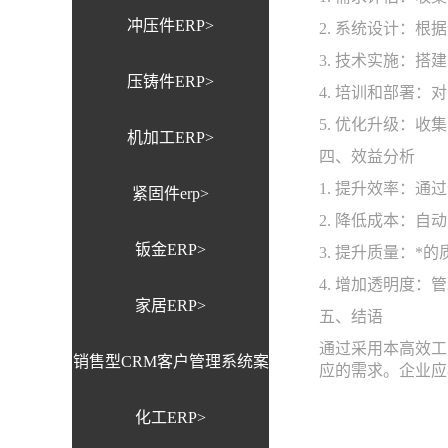
冲压件ERP>
2. 系统设计：
3. 技术实施：
压铸件ERP>
4. 培训和部署
5. 优化升级：
机加工ERP>
四、效益分析
1. 提升效率：
紧固件erp>
2. 降低成本：
钣金ERP>
3. 提升质量：
4. 增加透明度
家居ERP>
五、结语
通过采用本高效工
销售型CRM客户管理系统案
应的需求。企业应
化工ERP>
例>