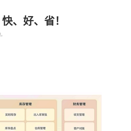
、快、好、省！
理。