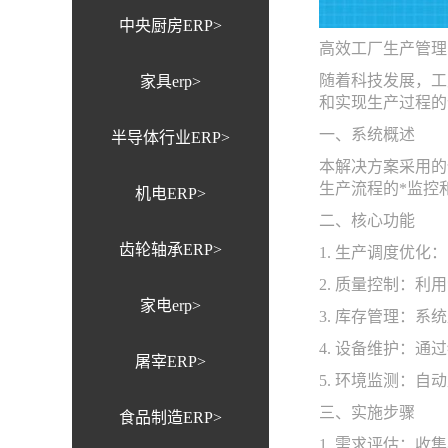
中央厨房ERP>
高效工厂生产管理
随着科技发展，工
家具erp>
和实现生产过程的
一、系统概述
半导体行业ERP>
本解决方案采用的
生产流程的*监控
机电ERP>
二、核心功能
齿轮轴承ERP>
1. 生产调度优
2. 质量控制：
家电erp>
3. 库存管理：
4. 设备维护：
屠宰ERP>
5. 环境监测：
三、实施步骤
食品制造ERP>
1. 需求评估：