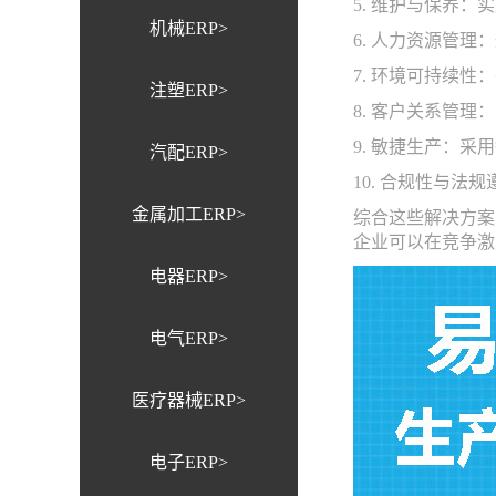
5. 维护与保养
机械ERP>
6. 人力资源管
7. 环境可持续
注塑ERP>
8. 客户关系管
9. 敏捷生产：
汽配ERP>
10. 合规性与
金属加工ERP>
综合这些解决方案
企业可以在竞争激
电器ERP>
电气ERP>
医疗器械ERP>
电子ERP>