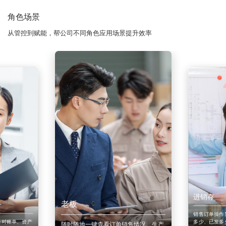
角色场景
从管控到赋能，帮公司不同角色应用场景提升效率
进销存
老板
销售订单操作
来对账单、资产
多少、已发多
随时随地一键查看订单销售情况、生产