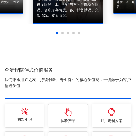
成凭证。'穿透
进度一清二楚
进度情况、工厂排产与车间产能负荷情
采。
况、仓库库存情况、客户销售情况、欠
款情况、资金情况。
全流程陪伴式价值服务
我们秉承用户之友、持续创新、专业奋斗的核心价值观，一切源于为客户
创造价值
初次相识
体验产品
1对1定制方案