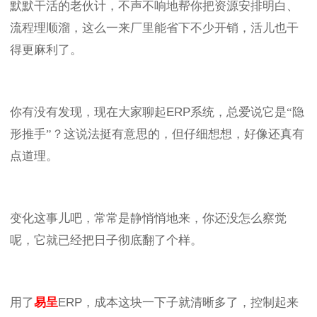
默默干活的老伙计，不声不响地帮你把资源安排明白、
流程理顺溜，这么一来厂里能省下不少开销，活儿也干
得更麻利了。
你有没有发现，现在大家聊起
ERP
系统，总爱说它是“隐
形推手”？这说法挺有意思的，但仔细想想，好像还真有
点道理。
变化这事儿吧，常常是静悄悄地来，你还没怎么察觉
呢，它就已经把日子彻底翻了个样。
用了
易呈
ERP
，成本这块一下子就清晰多了，控制起来