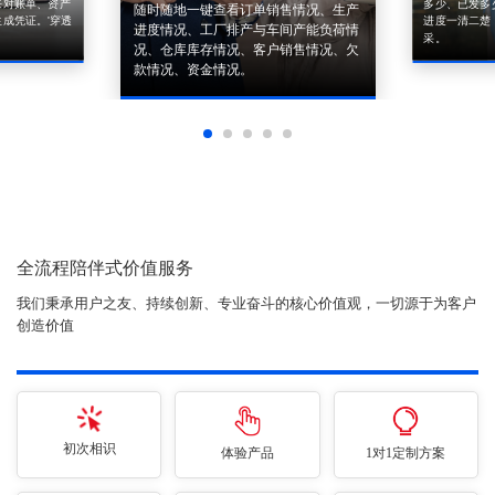
来对账单、资产
多少、已发多
随时随地一键查看订单销售情况、生产
成凭证。'穿透
进度一清二楚
进度情况、工厂排产与车间产能负荷情
采。
况、仓库库存情况、客户销售情况、欠
款情况、资金情况。
全流程陪伴式价值服务
我们秉承用户之友、持续创新、专业奋斗的核心价值观，一切源于为客户
创造价值
初次相识
体验产品
1对1定制方案