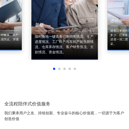
进销存
老板
销售订单操作
来对账单、资产
多少、已发多
随时随地一键查看订单销售情况、生产
成凭证。'穿透
进度一清二楚
进度情况、工厂排产与车间产能负荷情
采。
况、仓库库存情况、客户销售情况、欠
款情况、资金情况。
全流程陪伴式价值服务
我们秉承用户之友、持续创新、专业奋斗的核心价值观，一切源于为客户
创造价值