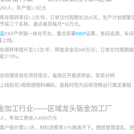
200人，年产值1.5亿元
库存周转率仅1.2次/年，订单交付周期长达45天，生产计划频
节有三个名称，盘点差异每月*50万元。
呈
ERP产供销一体化平台，重点部署
MRP
运算、条码追溯、车间
成上线。
存周转率提升至3.5次/年，释放资金近600万元；订单交付周期缩
减少70%。
总经理亲自任项目组长，每周召开推进例会，奖惩分明
上线前花3周梳理物料编码，虽耗时但为后续流畅运行奠定基础
金加工行业——区域龙头钣金加工厂
0人，年加工费收入4000万元
客户报价需2-3天，材料浪费率15%居高不下。图纸管理混乱，