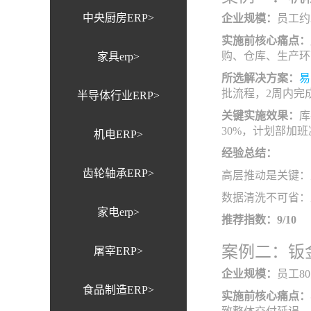
中央厨房ERP>
企业规模：
员工约
实施前核心痛点：
购、仓库、生产环
家具erp>
所选解决方案：
易
批流程，2周内完
半导体行业ERP>
关键实施效果：
库
30%，计划部加班
机电ERP>
经验总结：
齿轮轴承ERP>
高层推动是关键：
数据清洗不可省：
家电erp>
推荐指数：9/10
案例二：钣
屠宰ERP>
企业规模：
员工8
食品制造ERP>
实施前核心痛点：