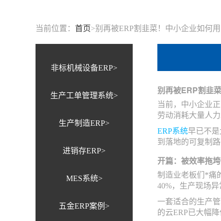
当前位置：
首页
>
别再被ERP割韭菜！中小企业如何用
非标机械设备ERP>
别再被ERP割韭
生产工单管理系统>
当前，中小企业正
劳动消耗大量人力
生产制造ERP>
ERP系统
早已不是
到落地的可复制路
进销存ERP>
开篇：被效率拖垮
制造业老板们*痛
MES系统>
40%，生产现场
一套适合的生产管
五金ERP案例>
的云ERP已大幅