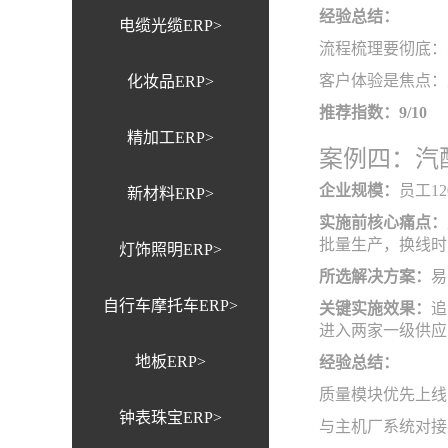
经验总结：
电缆光缆ERP>
流程梳理要彻底：
客户体验是焦点：
化妆品ERP>
推荐指数：9/10
精加工ERP>
案例四：汽
企业规模：
员工1
新材料ERP>
实施前核心痛点：
批量生产，换线时
灯饰照明ERP>
所选解决方案：
易
自行车摩托车ERP>
关键实施效果：
追
进入两家一级供应
地板ERP>
经验总结：
质量模块优先上线
钟表珠宝ERP>
与主机厂系统对接