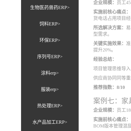
企业规模：
员工4
生物医药兽药ERP>
实施前核心痛点：
货电话占用项目经
饲料ERP>
所选解决方案：
易
型需求。
环保ERP>
关键实施效果：
准
提升20%。
序列号ERP>
经验总结：
项目管理思维导入
涂料erp>
供应商协同同等重
推荐指数：8/10
服装erp>
案例七：家
热处理ERP>
企业规模：
员工1
实施前核心痛点：
水产品加工ERP>
BOM版本管理混