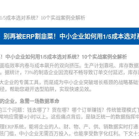
1/5成本选对系统？10个实战案例全解析
别再被ERP割韭菜！中小企业如何用1/5成本选对
菜！中小企业如何用1/5成本选对系统？10个实战案例全解析
面临效率内卷与成本飙升的双向挤压。生产计划靠吼、库存数据
。据统计，73%的制造企业因流程不畅导致订单交付延迟，库存
大企业的专属工具，而是成为中小企业突破增长瓶颈的战略基础
径，帮助您避开选型陷阱，实现快速见效。
的企业，急需一场数据革命
的三个问题：钱去哪了？货在哪？哪个订单赚钱？传统管理模式下
异常响应需要4小时以上。这些痛点背后，是缺乏统一的数据指挥
理ERP系统，能将企业的人、财、物、产、供、销数据实时打
降低门槛，中小企业无需百万投入，也能享受数字化红利。下文