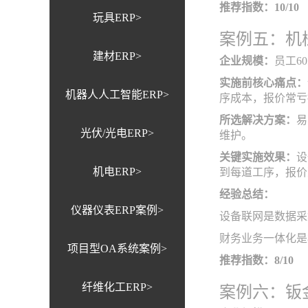
推荐指数：10/10
玩具ERP>
案例五：机
建材ERP>
企业规模：
员工6
实施前核心痛点：
机器人人工智能ERP>
序成本，报价常亏
所选解决方案：
易
光伏/光电ERP>
维护。
关键实施效果：
设
机电ERP>
到每道工序，报价
经验总结：
仪器仪表ERP案例>
设备联网是数据采
财务业务一体化是
项目型OA系统案例>
推荐指数：8/10
案例六：钣
纤维化工ERP>