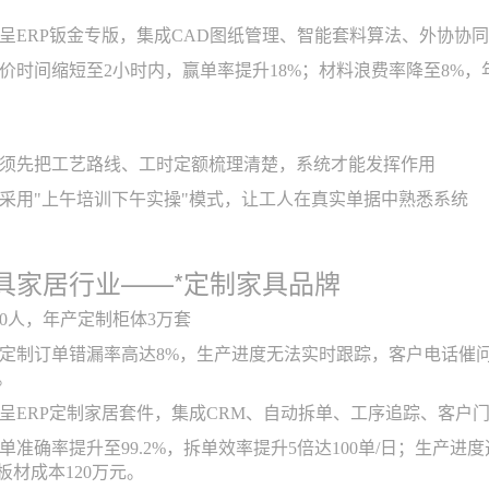
呈ERP钣金专版，集成CAD图纸管理、智能套料算法、外协协
价时间缩短至2小时内，赢单率提升18%；材料浪费率降至8%，年
须先把工艺路线、工时定额梳理清楚，系统才能发挥作用
采用"上午培训下午实操"模式，让工人在真实单据中熟悉系统
具家居行业——*定制家具品牌
50人，年产定制柜体3万套
定制订单错漏率高达8%，生产进度无法实时跟踪，客户电话催
。
呈ERP定制家居套件，集成CRM、自动拆单、工序追踪、客户
单准确率提升至99.2%，拆单效率提升5倍达100单/日；生产
板材成本120万元。