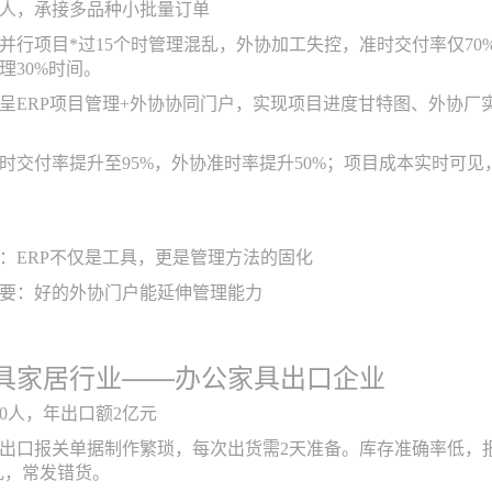
5人，承接多品种小批量订单
并行项目*过15个时管理混乱，外协加工失控，准时交付率仅7
理30%时间。
呈ERP项目管理+外协协同门户，实现项目进度甘特图、外协
时交付率提升至95%，外协准时率提升50%；项目成本实时可见
：ERP不仅是工具，更是管理方法的固化
要：好的外协门户能延伸管理能力
具家居行业——办公家具出口企业
80人，年出口额2亿元
出口报关单据制作繁琐，每次出货需2天准备。库存准确率低，
乱，常发错货。