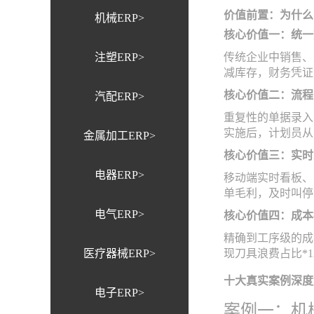
价值前置：为什么
机械ERP>
核心价值一：统一
注塑ERP>
传统企业中销售、
减库存，财务凭证
核心价值二：流程
汽配ERP>
重复性的单据录入
实施后，计划员从
金属加工ERP>
核心价值三：实时
电器ERP>
移动端实时看板、
单毛利，及时叫停
电气ERP>
核心价值四：成本
精确到工序级的成
医疗器械ERP>
现刀具浪费占比*1
十大真实案例深度
电子ERP>
案例一：机