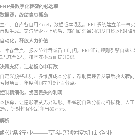
ERP是数字化转型的必选项
数据源，终结信息孤岛
生产、仓库各自用Excel，数据版本混乱。ERP系统建立单一
自动生成。某汽配企业上线后，部门间沟通时间从日均2小时降至
自动化，释放人力价值
、库存盘点、报表统计吞噬员工时间。ERP通过规则引擎自动
5人减至2人，排产效率反而提升3倍。
决策支持，让老板心中有数
自定义预警规则、多维度成本分析，帮助管理者从事后救火转向
亏损项目，年度利润提升8个百分点。
控制精细化，找回丢失的利润
本核算，让隐形浪费无处遁形。系统能自动分析材料损耗、人工
2%，针对性优化后年省80万元。
解析
械设备行业——某头部数控机床企业