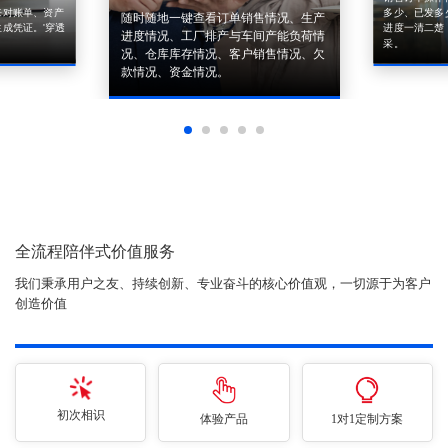
来对账单、资产
多少、已发多
随时随地一键查看订单销售情况、生产
成凭证。'穿透
进度一清二楚
进度情况、工厂排产与车间产能负荷情
采。
况、仓库库存情况、客户销售情况、欠
款情况、资金情况。
全流程陪伴式价值服务
我们秉承用户之友、持续创新、专业奋斗的核心价值观，一切源于为客户
创造价值
初次相识
体验产品
1对1定制方案