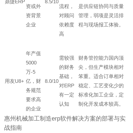
鼎捷ERP
8.5/10
资或外
流程，
是供应链协同与质量
资背景
对顾问
管理，弱项是灵活排
企业
依赖度
程与现场报工体验。
高
年产值
需较强
财务管控能力国内顶
5000
的财务
尖，但生产模块相对
万-5
基础，
笨重。适合订单相对
用友U8+
亿，财
8.0/10
对ERP
稳定、工艺变化少的
务规范
有一定
标准化加工企业，定
要求高
认知
制化开发成本较高。
的企业
惠州机械加工制造erp软件解决方案的部署与实
战指南