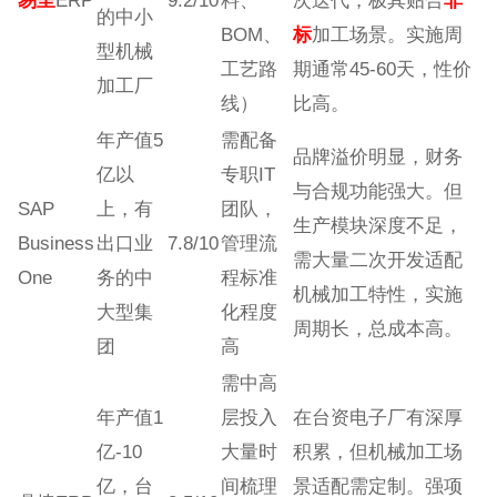
易呈
ERP
9.2/10
料、
次迭代，极其贴合
非
的中小
BOM、
标
加工场景。实施周
型机械
工艺路
期通常45-60天，性价
加工厂
线）
比高。
年产值5
需配备
品牌溢价明显，财务
亿以
专职IT
与合规功能强大。但
SAP
上，有
团队，
生产模块深度不足，
Business
出口业
7.8/10
管理流
需大量二次开发适配
One
务的中
程标准
机械加工特性，实施
大型集
化程度
周期长，总成本高。
团
高
需中高
年产值1
层投入
在台资电子厂有深厚
亿-10
大量时
积累，但机械加工场
亿，台
间梳理
景适配需定制。强项