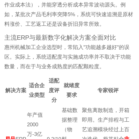
作业成本法），并能穿透分析成本异常波动源头。例
如，某批次产品毛利率突降5%，系统可快速追溯是原材
料涨价、工艺返工还是设备折旧异常所致。
主流ERP与最新数字化解决方案全面对比
惠州机械加工企业选型时，常陷入"功能越多越好"的误
区。实际上，系统适配度与实施成功率并不取决于功能
数量，而在于与业务成熟度的匹配颗粒度。
适配
适合企
就绪度
解决方案
度评
专家锐评
业类型
要求
分
基础数
聚焦离散制造，开箱
年产值
据整理
即用。生产排程与工
2000
（物
艺追溯模块经过上百
万-3亿