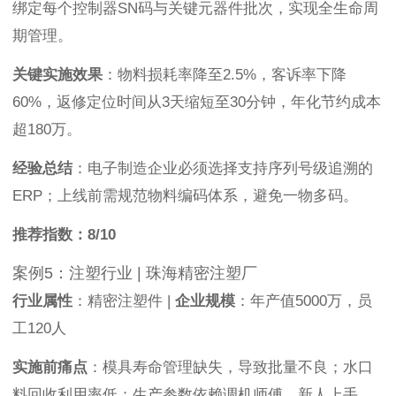
绑定每个控制器SN码与关键元器件批次，实现全生命周
期管理。
关键实施效果
：物料损耗率降至2.5%，客诉率下降
60%，返修定位时间从3天缩短至30分钟，年化节约成本
超180万。
经验总结
：电子制造企业必须选择支持序列号级追溯的
ERP；上线前需规范物料编码体系，避免一物多码。
推荐指数：8/10
案例5：注塑行业 | 珠海精密注塑厂
行业属性
：精密注塑件 |
企业规模
：年产值5000万，员
工120人
实施前痛点
：模具寿命管理缺失，导致批量不良；水口
料回收利用率低；生产参数依赖调机师傅，新人上手