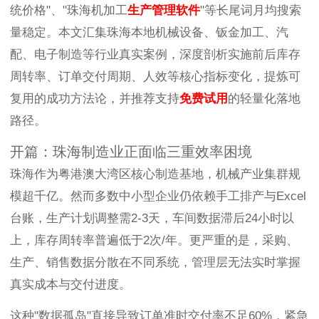
统价格"、"珠海机加工
生产管理软件
"等长尾词月均搜索
量稳定。本文汇集珠海本地机械设备、钣金加工、汽
配、电子制造等行业真实案例，深度剖析实施前后库存
周转率、订单交付周期、人效等核心指标变化，提炼可
复用的成功方法论，并推荐支持
免费试用
的轻量化落地
路径。
开篇：珠海制造业正面临三重效率困境
珠海作为粤港澳大湾区核心制造基地，机械产业集群规
模超千亿。然而多数中小型企业仍依赖手工排产与Excel
台账，生产计划调整需2-3天，车间数据滞后24小时以
上，库存周转率普遍低于2次/年。更严重的是，采购、
生产、销售数据分散在不同系统，管理层无法实时掌握
真实成本与交付进度。
这种"数据孤岛"直接导致订单准时交付率不足60%，紧急