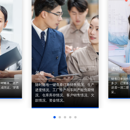
进销存
老板
销售订单操作
来对账单、资产
多少、已发多
随时随地一键查看订单销售情况、生产
成凭证。'穿透
进度一清二楚
进度情况、工厂排产与车间产能负荷情
采。
况、仓库库存情况、客户销售情况、欠
款情况、资金情况。