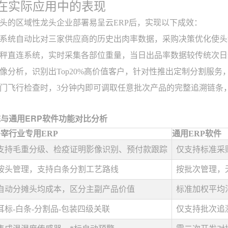
P在实际应用中的表现
万头的区域性龙头企业部署易呈云ERP后，实现以下成效：
系统自动比对三家供应商的历史出肉率数据，采购决策优化使头
秤直连系统，实时采集各部位重量，当日出品率数据较传统次日
像分析，识别出Top20%高价值客户，针对性推出定制分割服务
门飞行检查时，3分钟内即可调取任意批次产品的完整追溯链条
统与通用ERP软件功能对比分析
宰行业专用ERP
通用ERP软件
支持毛重分级、检疫证明影像识别、预付款跟踪
仅支持标准采
按头管理，支持白条分割工艺路线
按批次管理，
自动分摊头均成本，区分主副产品价值
标准加权平均
耳标-白条-分割品-包装四级关联
仅支持批次追