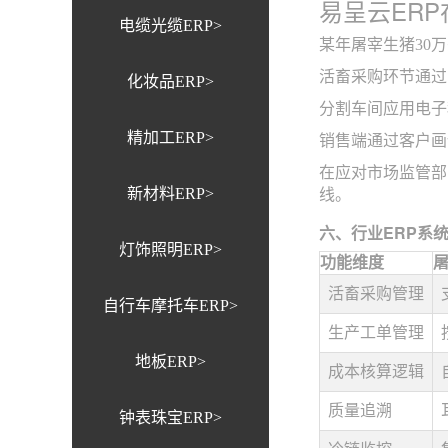
易呈云ER
电缆光缆ERP>
某年屠宰生猪30
活畜采购环节通过
化妆品ERP>
分割车间应用电子
精加工ERP>
销售端通过客户画
在应对市场监管部
新材料ERP>
线。
六、行业ERP系
灯饰照明ERP>
功能维度
屠
活畜采购管理
自行车摩托车ERP>
生产工单管理
地板ERP>
成本核算逻辑
质量追溯
钟表珠宝ERP>