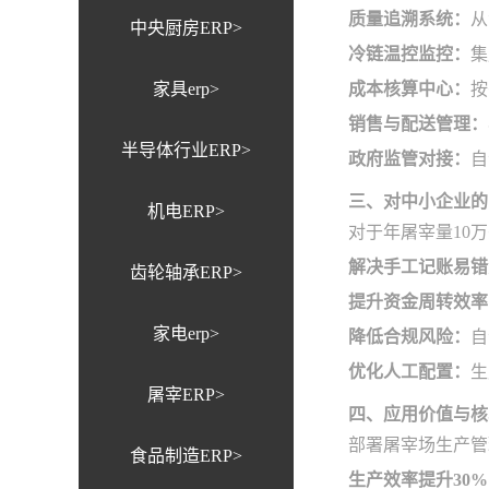
质量追溯系统：
从
中央厨房ERP>
冷链温控监控：
集
家具erp>
成本核算中心：
按
销售与配送管理：
半导体行业ERP>
政府监管对接：
自
三、对中小企业的
机电ERP>
对于年屠宰量10
解决手工记账易错
齿轮轴承ERP>
提升资金周转效率
家电erp>
降低合规风险：
自
优化人工配置：
生
屠宰ERP>
四、应用价值与核
部署屠宰场生产管
食品制造ERP>
生产效率提升30