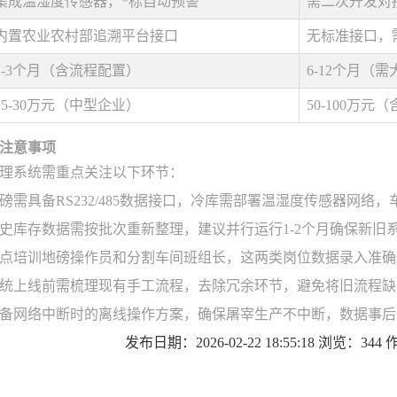
集成温湿度传感器，*标自动预警
需二次开发对
内置农业农村部追溯平台接口
无标准接口，
2-3个月（含流程配置）
6-12个月（
15-30万元（中型企业）
50-100万元
注意事项
理系统需重点关注以下环节：
磅需具备RS232/485数据接口，冷库需部署温湿度传感器网络
史库存数据需按批次重新整理，建议并行运行1-2个月确保新旧
点培训地磅操作员和分割车间班组长，这两类岗位数据录入准确
统上线前需梳理现有手工流程，去除冗余环节，避免将旧流程缺
备网络中断时的离线操作方案，确保屠宰生产不中断，数据事后
发布日期：2026-02-22 18:55:18 浏览：34