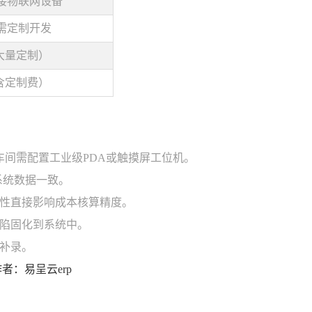
接物联网设备
需定制开发
需大量定制）
（含定制费）
，车间需配置工业级PDA或触摸屏工位机。
系统数据一致。
性直接影响成本核算精度。
陷固化到系统中。
补录。
4 作者：易呈云erp