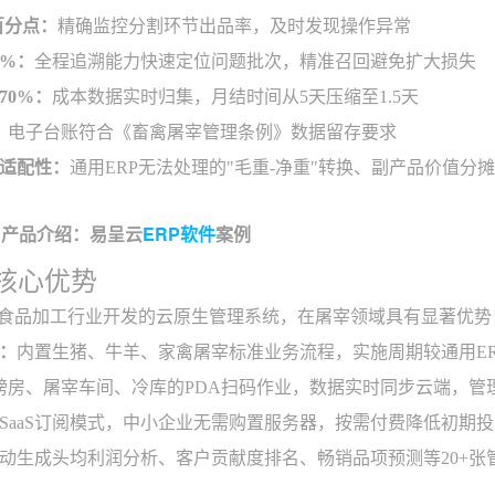
百分点：
精确监控分割环节出品率，及时发现操作异常
0%：
全程追溯能力快速定位问题批次，精准召回避免扩大损失
70%：
成本数据实时归集，月结时间从5天压缩至1.5天
：
电子台账符合《畜禽屠宰管理条例》数据留存要求
适配性：
通用ERP无法处理的"毛重-净重"转换、副产品价值
P产品介绍：易呈云
ERP软件
案例
P核心优势
为食品加工行业开发的云原生管理系统，在屠宰领域具有显著优势
：
内置生猪、牛羊、家禽屠宰标准业务流程，实施周期较通用ER
磅房、屠宰车间、冷库的PDA扫码作业，数据实时同步云端，管
SaaS订阅模式，中小企业无需购置服务器，按需付费降低初期
动生成头均利润分析、客户贡献度排名、畅销品项预测等20+张