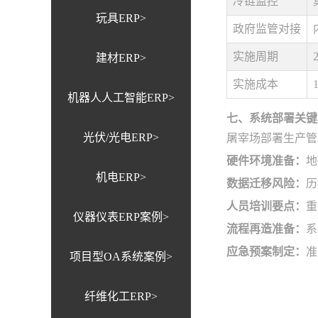
冷链监控
玩具ERP>
政府监管对接
实施周期
建材ERP>
实施成本
机器人人工智能ERP>
七、系统部署关键
光伏/光电ERP>
屠宰场部署生产管
硬件环境准备：
地
机电ERP>
数据迁移风险：
历
人员培训要点：
重
仪器仪表ERP案例>
流程再造准备：
系
应急预案制定：
准
项目型OA系统案例>
纤维化工ERP>