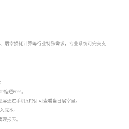
分摊、屠宰损耗计算等行业特殊需求，专业系统可完美支
：
P缩短60%。
理层通过手机APP即可查看当日屠宰量。
投入成本。
管理报表。