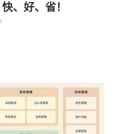
、快、好、省！
理。