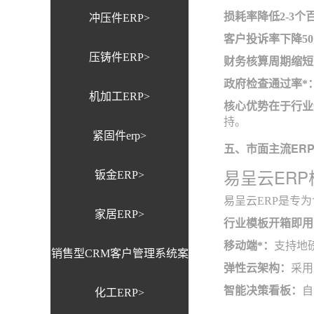
损耗率降低2-3个
冲压件ERP>
客户投诉率下降5
压铸件ERP>
财务核算周期缩短
政府检查通过率*
机加工ERP>
核心优势在于行业
持。
紧固件erp>
五、市面主流ER
易呈云ER
钣金ERP>
易呈云ERP是专
家居ERP>
行业模板开箱即用
移动端*：
支持地
销售型CRM客户管理系统案
弹性云架构：
采用
智能决策看板：
自
化工ERP>
例>