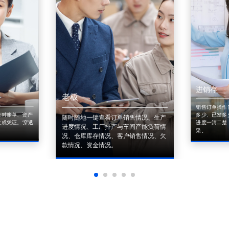
进销存
老板
销售订单操作
来对账单、资产
多少、已发多
随时随地一键查看订单销售情况、生产
成凭证。'穿透
进度一清二楚
进度情况、工厂排产与车间产能负荷情
采。
况、仓库库存情况、客户销售情况、欠
款情况、资金情况。