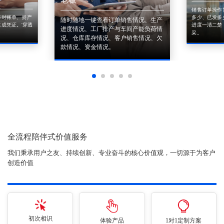
销售订单操作
来对账单、资产
多少、已发多
随时随地一键查看订单销售情况、生产
成凭证。'穿透
进度一清二楚
进度情况、工厂排产与车间产能负荷情
采。
况、仓库库存情况、客户销售情况、欠
款情况、资金情况。
全流程陪伴式价值服务
我们秉承用户之友、持续创新、专业奋斗的核心价值观，一切源于为客户
创造价值
初次相识
体验产品
1对1定制方案