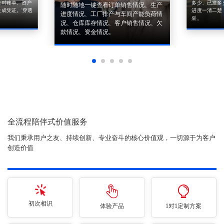
来对账单、资产
多少、已发多
随时随地一键查看订单销售情况、生产
成凭证。'穿透
进度一清二楚
进度情况、工厂排产与车间产能负荷情
采。
况、仓库库存情况、客户销售情况、欠
款情况、资金情况。
全流程陪伴式价值服务
我们秉承用户之友、持续创新、专业奋斗的核心价值观，一切源于为客户
创造价值
初次相识
体验产品
1对1定制方案