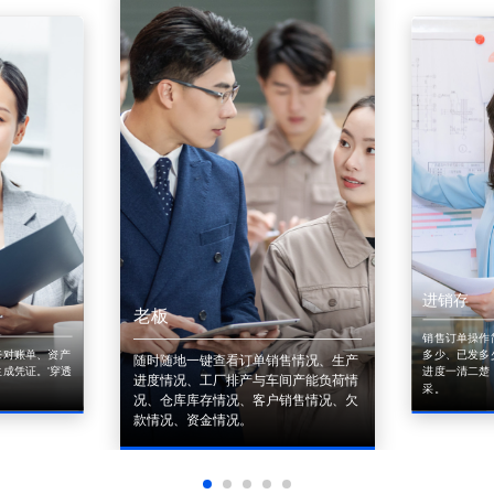
进销存
老板
销售订单操作
来对账单、资产
多少、已发多
随时随地一键查看订单销售情况、生产
成凭证。'穿透
进度一清二楚
进度情况、工厂排产与车间产能负荷情
采。
况、仓库库存情况、客户销售情况、欠
款情况、资金情况。