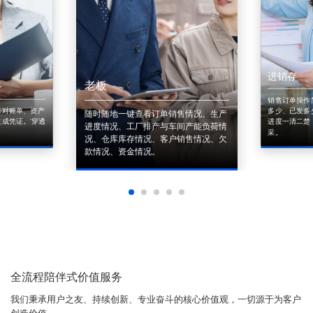
进销存
老板
销售订单操作
来对账单、资产
多少、已发多
随时随地一键查看订单销售情况、生产
成凭证。'穿透
进度一清二楚
进度情况、工厂排产与车间产能负荷情
采。
况、仓库库存情况、客户销售情况、欠
款情况、资金情况。
全流程陪伴式价值服务
我们秉承用户之友、持续创新、专业奋斗的核心价值观，一切源于为客户